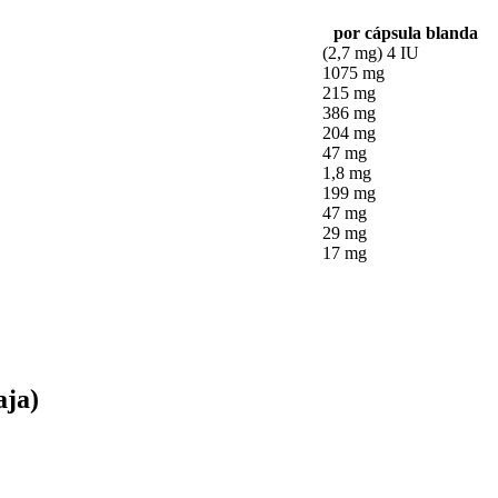
por cápsula blanda
(2,7 mg) 4 IU
1075 mg
215 mg
386 mg
204 mg
47 mg
1,8 mg
199 mg
47 mg
29 mg
17 mg
aja)