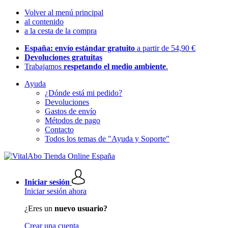
Volver al menú principal
al contenido
a la cesta de la compra
España: envío estándar gratuito
a partir de 54,90 €
Devoluciones gratuitas
Trabajamos
respetando el medio ambiente
.
Ayuda
¿Dónde está mi pedido?
Devoluciones
Gastos de envío
Métodos de pago
Contacto
Todos los temas de "Ayuda y Soporte"
Iniciar sesión
Iniciar sesión ahora
¿Eres un
nuevo usuario?
Crear una cuenta