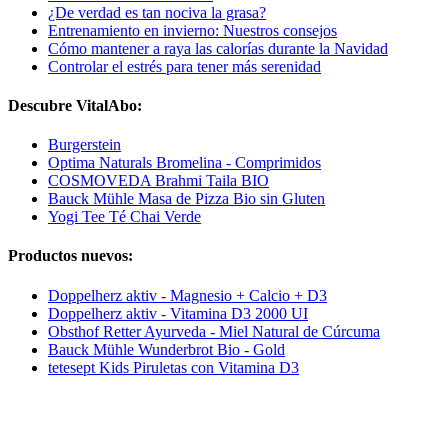
¿De verdad es tan nociva la grasa?
Entrenamiento en invierno: Nuestros consejos
Cómo mantener a raya las calorías durante la Navidad
Controlar el estrés para tener más serenidad
Descubre VitalAbo:
Burgerstein
Optima Naturals Bromelina - Comprimidos
COSMOVEDA Brahmi Taila BIO
Bauck Mühle Masa de Pizza Bio sin Gluten
Yogi Tee Té Chai Verde
Productos nuevos:
Doppelherz aktiv - Magnesio + Calcio + D3
Doppelherz aktiv - Vitamina D3 2000 UI
Obsthof Retter Ayurveda - Miel Natural de Cúrcuma
Bauck Mühle Wunderbrot Bio - Gold
tetesept Kids Piruletas con Vitamina D3