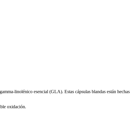
amma-linolénico esencial (GLA). Estas cápsulas blandas están hechas c
sible oxidación.