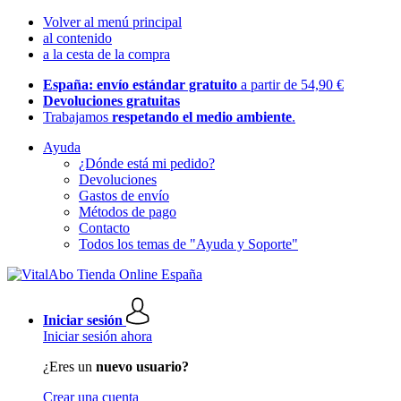
Volver al menú principal
al contenido
a la cesta de la compra
España: envío estándar gratuito
a partir de 54,90 €
Devoluciones gratuitas
Trabajamos
respetando el medio ambiente
.
Ayuda
¿Dónde está mi pedido?
Devoluciones
Gastos de envío
Métodos de pago
Contacto
Todos los temas de "Ayuda y Soporte"
Iniciar sesión
Iniciar sesión ahora
¿Eres un
nuevo usuario?
Crear una cuenta