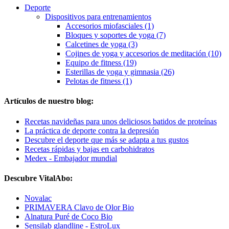
Deporte
Dispositivos para entrenamientos
Accesorios miofasciales (1)
Bloques y soportes de yoga (7)
Calcetines de yoga (3)
Cojines de yoga y accesorios de meditación (10)
Equipo de fitness (19)
Esterillas de yoga y gimnasia (26)
Pelotas de fitness (1)
Artículos de nuestro blog:
Recetas navideñas para unos deliciosos batidos de proteínas
La práctica de deporte contra la depresión
Descubre el deporte que más se adapta a tus gustos
Recetas rápidas y bajas en carbohidratos
Medex - Embajador mundial
Descubre VitalAbo:
Novalac
PRIMAVERA Clavo de Olor Bio
Alnatura Puré de Coco Bio
Sensilab glandline - EstroLux