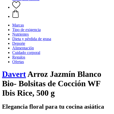
Marcas
Tipo de exigencia
Nutrientes
Dieta y pérdida de grasa
Deporte
Alimentación
Cuidado corporal
Regalos
Ofertas
Davert
Arroz Jazmín Blanco
Bio- Bolsitas de Cocción WF
Ibis Rice, 500 g
Elegancia floral para tu cocina asiática