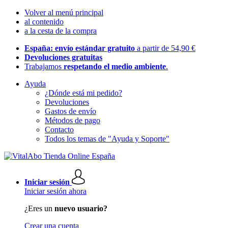
Volver al menú principal
al contenido
a la cesta de la compra
España: envío estándar gratuito
a partir de 54,90 €
Devoluciones gratuitas
Trabajamos
respetando el medio ambiente
.
Ayuda
¿Dónde está mi pedido?
Devoluciones
Gastos de envío
Métodos de pago
Contacto
Todos los temas de "Ayuda y Soporte"
Iniciar sesión
Iniciar sesión ahora
¿Eres un
nuevo usuario?
Crear una cuenta