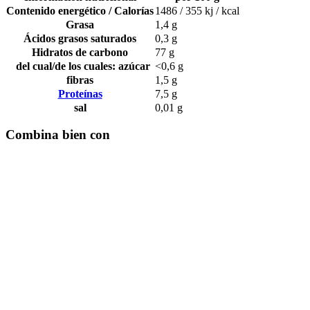
Contenido energético / Calorías
1486 / 355 kj / kcal
Grasa
1,4 g
Ácidos grasos saturados
0,3 g
Hidratos de carbono
77 g
del cual/de los cuales: azúcar
<0,6 g
fibras
1,5 g
Proteínas
7,5 g
sal
0,01 g
Combina bien con