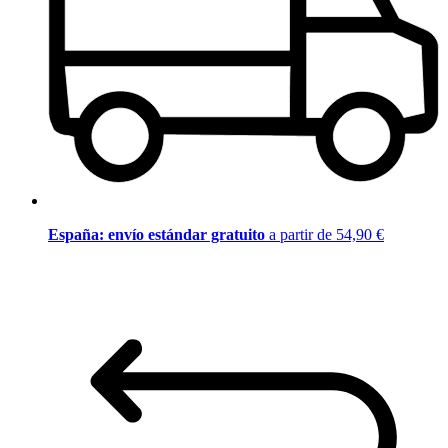
España: envío estándar gratuito
a partir de 54,90 €