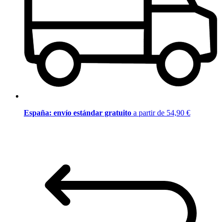
España: envío estándar gratuito
a partir de 54,90 €