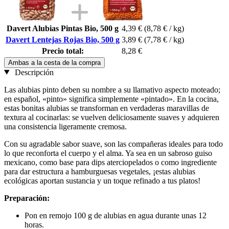
Davert Alubias Pintas Bio, 500 g
4,39 €
(8,78 € / kg)
Davert Lentejas Rojas Bio, 500 g
3,89 €
(7,78 € / kg)
Precio total:
8,28 €
Ambas a la cesta de la compra
Descripción
Las alubias pinto deben su nombre a su llamativo aspecto moteado;
en español, «pinto» significa simplemente «pintado». En la cocina,
estas bonitas alubias se transforman en verdaderas maravillas de
textura al cocinarlas: se vuelven deliciosamente suaves y adquieren
una consistencia ligeramente cremosa.
Con su agradable sabor suave, son las compañeras ideales para todo
lo que reconforta el cuerpo y el alma. Ya sea en un sabroso guiso
mexicano, como base para dips aterciopelados o como ingrediente
para dar estructura a hamburguesas vegetales, ¡estas alubias
ecológicas aportan sustancia y un toque refinado a tus platos!
Preparación:
Pon en remojo 100 g de alubias en agua durante unas 12
horas.