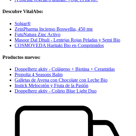
Descubre VitalAbo:
Solgar®
ZeinPharma Incienso Boswellia, 450 mg
FutuNatura Zinc Activo
Masoor Dal Dhuli - Lentejas Rojas Peladas y Semi Bio
COSMOVEDA Haritaki Bio en Comprimidos
Productos nuevos:
Doppelherz aktiv - Colágeno + Biotina + Ceramidas
Propolia 4 Seasons Balm
Galletas de Avena con Chocolate con Leche Bio
Instick Melocotón y Fruta de la Pasión
Doppelherz aktiv - Colirio Blue Light Duo