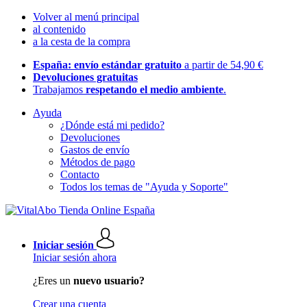
Volver al menú principal
al contenido
a la cesta de la compra
España: envío estándar gratuito
a partir de 54,90 €
Devoluciones gratuitas
Trabajamos
respetando el medio ambiente
.
Ayuda
¿Dónde está mi pedido?
Devoluciones
Gastos de envío
Métodos de pago
Contacto
Todos los temas de "Ayuda y Soporte"
Iniciar sesión
Iniciar sesión ahora
¿Eres un
nuevo usuario?
Crear una cuenta