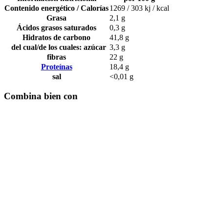
Contenido energético / Calorías
1269 / 303 kj / kcal
Grasa
2,1 g
Ácidos grasos saturados
0,3 g
Hidratos de carbono
41,8 g
del cual/de los cuales: azúcar
3,3 g
fibras
22 g
Proteínas
18,4 g
sal
<0,01 g
Combina bien con