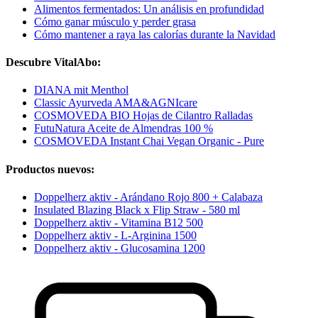
Alimentos fermentados: Un análisis en profundidad
Cómo ganar músculo y perder grasa
Cómo mantener a raya las calorías durante la Navidad
Descubre VitalAbo:
DIANA mit Menthol
Classic Ayurveda AMA&AGNIcare
COSMOVEDA BIO Hojas de Cilantro Ralladas
FutuNatura Aceite de Almendras 100 %
COSMOVEDA Instant Chai Vegan Organic - Pure
Productos nuevos:
Doppelherz aktiv - Arándano Rojo 800 + Calabaza
Insulated Blazing Black x Flip Straw - 580 ml
Doppelherz aktiv - Vitamina B12 500
Doppelherz aktiv - L-Arginina 1500
Doppelherz aktiv - Glucosamina 1200