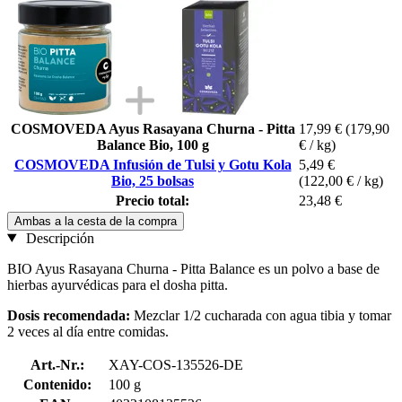
COSMOVEDA Ayus Rasayana Churna - Pitta
17,99 €
(179,90
Balance Bio, 100 g
€ / kg)
COSMOVEDA Infusión de Tulsi y Gotu Kola
5,49 €
Bio, 25 bolsas
(122,00 € / kg)
Precio total:
23,48 €
Ambas a la cesta de la compra
Descripción
BIO Ayus Rasayana Churna - Pitta Balance es un polvo a base de
hierbas ayurvédicas para el dosha pitta.
Dosis recomendada:
Mezclar 1/2 cucharada con agua tibia y tomar
2 veces al día entre comidas.
Art.-Nr.:
XAY-COS-135526-DE
Contenido:
100 g