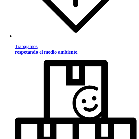
Trabajamos
respetando el medio ambiente
.