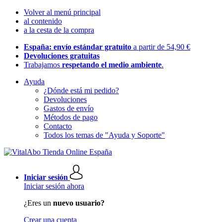
Volver al menú principal
al contenido
a la cesta de la compra
España: envío estándar gratuito
a partir de 54,90 €
Devoluciones gratuitas
Trabajamos
respetando el medio ambiente
.
Ayuda
¿Dónde está mi pedido?
Devoluciones
Gastos de envío
Métodos de pago
Contacto
Todos los temas de "Ayuda y Soporte"
Iniciar sesión
Iniciar sesión ahora
¿Eres un
nuevo usuario?
Crear una cuenta