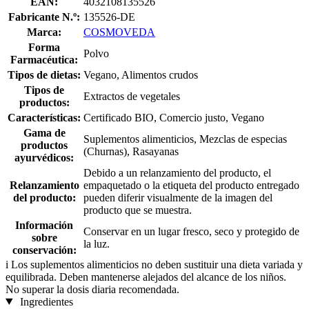
EAN:
4032108135526
Fabricante N.º:
135526-DE
Marca:
COSMOVEDA
Forma
Polvo
Farmacéutica:
Tipos de dietas:
Vegano, Alimentos crudos
Tipos de
Extractos de vegetales
productos:
Características:
Certificado BIO, Comercio justo, Vegano
Gama de
Suplementos alimenticios, Mezclas de especias
productos
(Churnas), Rasayanas
ayurvédicos:
Debido a un relanzamiento del producto, el
Relanzamiento
empaquetado o la etiqueta del producto entregado
del producto:
pueden diferir visualmente de la imagen del
producto que se muestra.
Información
Conservar en un lugar fresco, seco y protegido de
sobre
la luz.
conservación:
i
Los suplementos alimenticios no deben sustituir una dieta variada y
equilibrada. Deben mantenerse alejados del alcance de los niños.
No superar la dosis diaria recomendada.
Ingredientes