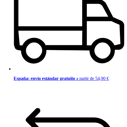
España: envío estándar gratuito
a partir de 54,90 €