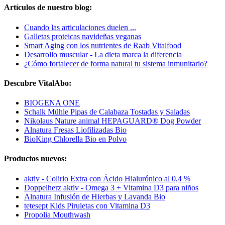
Artículos de nuestro blog:
Cuando las articulaciones duelen ...
Galletas proteicas navideñas veganas
Smart Aging con los nutrientes de Raab Vitalfood
Desarrollo muscular - La dieta marca la diferencia
¿Cómo fortalecer de forma natural tu sistema inmunitario?
Descubre VitalAbo:
BIOGENA ONE
Schalk Mühle Pipas de Calabaza Tostadas y Saladas
Nikolaus Nature animal HEPAGUARD® Dog Powder
Alnatura Fresas Liofilizadas Bio
BioKing Chlorella Bio en Polvo
Productos nuevos:
aktiv - Colirio Extra con Ácido Hialurónico al 0,4 %
Doppelherz aktiv - Omega 3 + Vitamina D3 para niños
Alnatura Infusión de Hierbas y Lavanda Bio
tetesept Kids Piruletas con Vitamina D3
Propolia Mouthwash