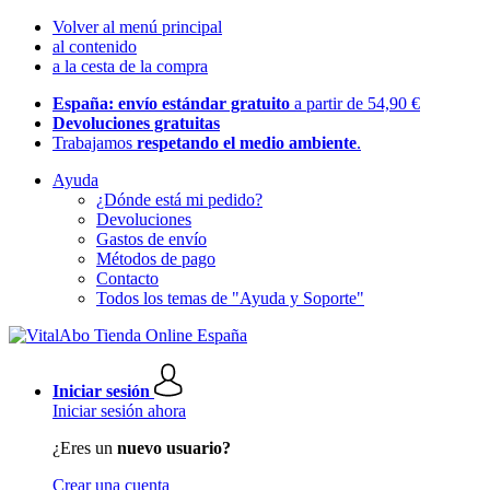
Volver al menú principal
al contenido
a la cesta de la compra
España: envío estándar gratuito
a partir de 54,90 €
Devoluciones gratuitas
Trabajamos
respetando el medio ambiente
.
Ayuda
¿Dónde está mi pedido?
Devoluciones
Gastos de envío
Métodos de pago
Contacto
Todos los temas de "Ayuda y Soporte"
Iniciar sesión
Iniciar sesión ahora
¿Eres un
nuevo usuario?
Crear una cuenta