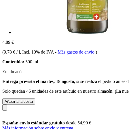
4,89 €
(
9,78 € / l
, Incl. 10% de IVA
-
Más gastos de envío
)
Contenido:
500 ml
En almacén
Entrega prevista el martes, 18 agosto
, si se realiza el pedido antes 
Solo quedan 46 unidades de este artículo en nuestro almacén. ¡La nue
Añadir a la cesta
España: envío estándar gratuito
desde 54,90 €
Más información sobre envío y entrega