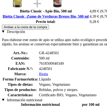
Biotta Classic - Apio Bio, 500 ml
4,89 €
(9,78
Biotta Classic -Zumo de Verduras Breuss Bio, 500 ml
4,39 €
(8,78
Precio total:
9,28 €
Ambas a la cesta de la compra
Descripción
Para elaborar este zumo de apio se utiliza apio nabo ecológico proced
rápido, los aromas se conservan especialmente bien y garantizan un sa
Art.-Nr.:
GR-4248501
Contenido:
500 ml
EAN:
7618500940349
Fabricante N.º:
4248501
Marca:
Biotta
Forma Farmacéutica:
Líquido
Tipos de dietas:
Vegano, Vegetariano
Tipos de productos:
Bebidas, polvos y siropes
Características:
Certificado BIO, Vegano, Vegetariano
Información nutricional
Información nutricional
por 100 ml