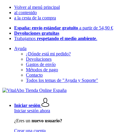
Volver al menú principal
al contenido
a la cesta de la compra
España: envío estándar gratuito
a partir de 54,90 €
Devoluciones gratuitas
Trabajamos
respetando el medio ambiente
.
Ayuda
¿Dónde está mi pedido?
Devoluciones
Gastos de envío
Métodos de pago
Contacto
Todos los temas de "Ayuda y Soporte"
Iniciar sesión
Iniciar sesión ahora
¿Eres un
nuevo usuario?
Crear una cuenta