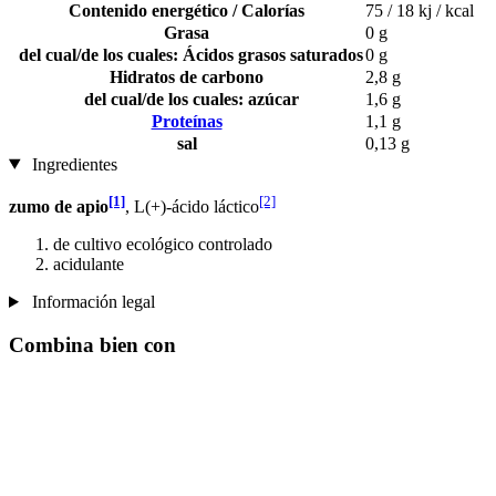
Contenido energético / Calorías
75 / 18 kj / kcal
Grasa
0 g
del cual/de los cuales: Ácidos grasos saturados
0 g
Hidratos de carbono
2,8 g
del cual/de los cuales: azúcar
1,6 g
Proteínas
1,1 g
sal
0,13 g
Ingredientes
[1]
[2]
zumo de apio
, L(+)-ácido láctico
de cultivo ecológico controlado
acidulante
Información legal
Combina bien con