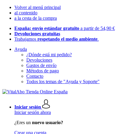
Volver al menú principal
al contenido
a la cesta de la compra
España: envío estándar gratuito
a partir de 54,90 €
Devoluciones gratuitas
Trabajamos
respetando el medio ambiente
.
Ayuda
¿Dónde está mi pedido?
Devoluciones
Gastos de envío
Métodos de pago
Contacto
Todos los temas de "Ayuda y Soporte"
Iniciar sesión
Iniciar sesión ahora
¿Eres un
nuevo usuario?
Crear una cuenta