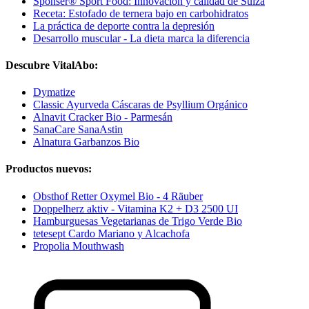
Sponser® Sport Food: Innovación y calidad de Suiza
Receta: Estofado de ternera bajo en carbohidratos
La práctica de deporte contra la depresión
Desarrollo muscular - La dieta marca la diferencia
Descubre VitalAbo:
Dymatize
Classic Ayurveda Cáscaras de Psyllium Orgánico
Alnavit Cracker Bio - Parmesán
SanaCare SanaAstin
Alnatura Garbanzos Bio
Productos nuevos:
Obsthof Retter Oxymel Bio - 4 Räuber
Doppelherz aktiv - Vitamina K2 + D3 2500 UI
Hamburguesas Vegetarianas de Trigo Verde Bio
tetesept Cardo Mariano y Alcachofa
Propolia Mouthwash