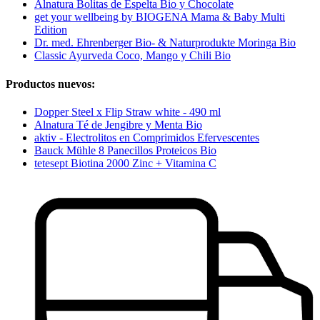
Alnatura Bolitas de Espelta Bio y Chocolate
get your wellbeing by BIOGENA Mama & Baby Multi
Edition
Dr. med. Ehrenberger Bio- & Naturprodukte Moringa Bio
Classic Ayurveda Coco, Mango y Chili Bio
Productos nuevos:
Dopper Steel x Flip Straw white - 490 ml
Alnatura Té de Jengibre y Menta Bio
aktiv - Electrolitos en Comprimidos Efervescentes
Bauck Mühle 8 Panecillos Proteicos Bio
tetesept Biotina 2000 Zinc + Vitamina C