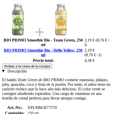
BIO PRIMO Smoothie Bio - Team Green, 250
2,19 €
(8,76 € /
ml
l)
BIO PRIMO Smoothie Bio - Hello Yellow, 250
2,19 €
ml
(8,76 € / l)
Precio total:
4,38 €
Ambas a la cesta de la compra
Descripción
El batido
Team Green de BIO PRIMO
contiene manzana, plátano,
piña, guayaba, coco y fruta de la pasión. Por tanto, el sabor tiene un
carácter exótico que lo hace aún más delicioso. El color verde se
consigue añadiendo espirulina. Una carga de vitaminas en una
botella de cristal perfecta para llevar siempre contigo.
Art.-Nr.:
XPI-MM-B77570
Contenido:
250 ml