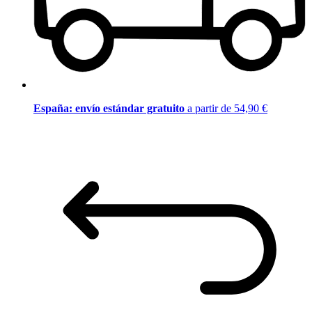
España: envío estándar gratuito
a partir de 54,90 €