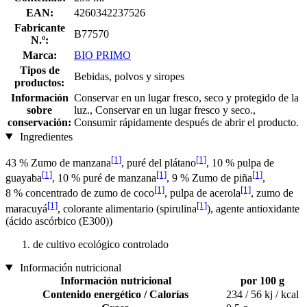
EAN:
4260342237526
Fabricante
B77570
N.º:
Marca:
BIO PRIMO
Tipos de
Bebidas, polvos y siropes
productos:
Información
Conservar en un lugar fresco, seco y protegido de la
sobre
luz., Conservar en un lugar fresco y seco.,
conservación:
Consumir rápidamente después de abrir el producto.
Ingredientes
[1]
[1]
43 % Zumo de manzana
, puré del plátano
, 10 % pulpa de
[1]
[1]
[1]
guayaba
, 10 % puré de manzana
, 9 % Zumo de piña
,
[1]
[1]
8 % concentrado de zumo de coco
, pulpa de acerola
, zumo de
[1]
[1]
maracuyá
, colorante alimentario (spirulina
), agente antioxidante
(ácido ascórbico (E300))
de cultivo ecológico controlado
Información nutricional
Información nutricional
por 100 g
Contenido energético / Calorías
234 / 56 kj / kcal