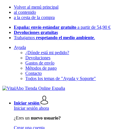
Volver al menú principal
al contenido
a la cesta de la compra
España: envío estándar gratuito
a partir de 54,90 €
Devoluciones gratuitas
Trabajamos
respetando el medio ambiente
.
Ayuda
¿Dónde está mi pedido?
Devoluciones
Gastos de envío
Métodos de pago
Contacto
Todos los temas de "Ayuda y Soporte"
Iniciar sesión
Iniciar sesión ahora
¿Eres un
nuevo usuario?
Crear una cuenta