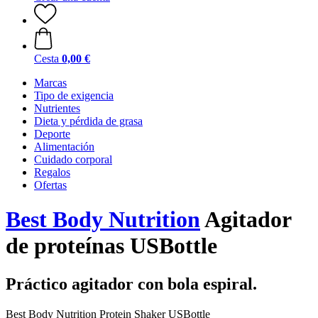
Cesta
0,00 €
Marcas
Tipo de exigencia
Nutrientes
Dieta y pérdida de grasa
Deporte
Alimentación
Cuidado corporal
Regalos
Ofertas
Best Body Nutrition
Agitador
de proteínas USBottle
Práctico agitador con bola espiral.
Best Body Nutrition Protein Shaker USBottle