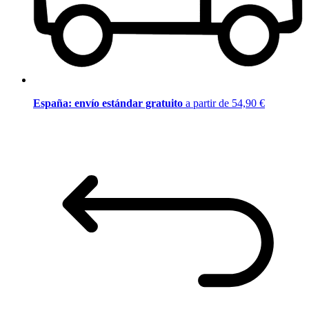
España: envío estándar gratuito
a partir de 54,90 €