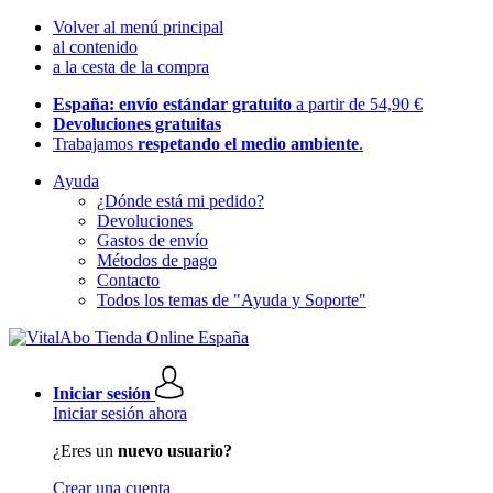
Volver al menú principal
al contenido
a la cesta de la compra
España: envío estándar gratuito
a partir de 54,90 €
Devoluciones gratuitas
Trabajamos
respetando el medio ambiente
.
Ayuda
¿Dónde está mi pedido?
Devoluciones
Gastos de envío
Métodos de pago
Contacto
Todos los temas de "Ayuda y Soporte"
Iniciar sesión
Iniciar sesión ahora
¿Eres un
nuevo usuario?
Crear una cuenta