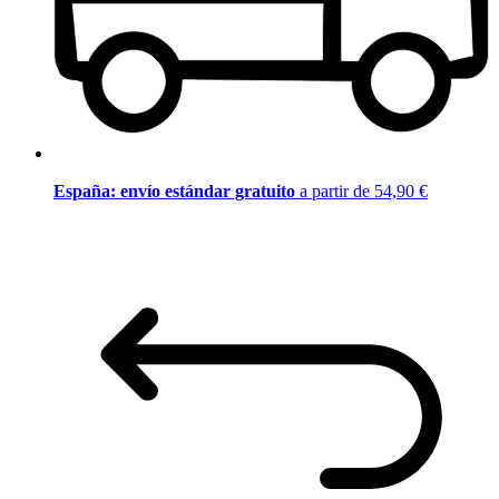
España: envío estándar gratuito
a partir de 54,90 €