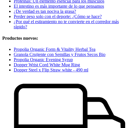
Proteínas: Un elemento esencial para los músculos
El intestino es más importante de lo que pensamos
¿De verdad es tan nociva la grasa?
Perder peso solo con el deporte: ¿Cómo se hace?
¿Por qué el estiramiento no te convierte en el corredor más
rápido?
Productos nuevos:
Propolia Organic Form & Vitality Herbal Tea
Granola Crujiente con Semillas y Frutos Secos Bio
Propolia Organic Evening Syrup
Dopper Wrist Cord White Mug Ring
Dopper Steel x Flip Straw white - 490 ml