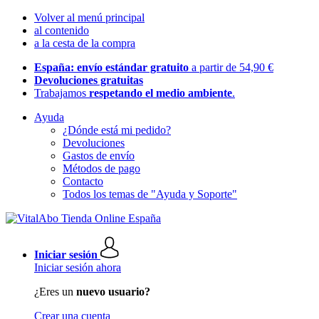
Volver al menú principal
al contenido
a la cesta de la compra
España: envío estándar gratuito
a partir de 54,90 €
Devoluciones gratuitas
Trabajamos
respetando el medio ambiente
.
Ayuda
¿Dónde está mi pedido?
Devoluciones
Gastos de envío
Métodos de pago
Contacto
Todos los temas de "Ayuda y Soporte"
Iniciar sesión
Iniciar sesión ahora
¿Eres un
nuevo usuario?
Crear una cuenta