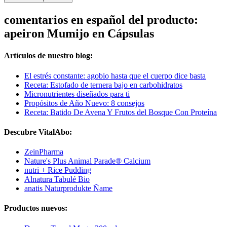
comentarios en español del producto:
apeiron Mumijo en Cápsulas
Artículos de nuestro blog:
El estrés constante: agobio hasta que el cuerpo dice basta
Receta: Estofado de ternera bajo en carbohidratos
Micronutrientes diseñados para ti
Propósitos de Año Nuevo: 8 consejos
Receta: Batido De Avena Y Frutos del Bosque Con Proteína
Descubre VitalAbo:
ZeinPharma
Nature's Plus Animal Parade® Calcium
nutri + Rice Pudding
Alnatura Tabulé Bio
anatis Naturprodukte Ñame
Productos nuevos: