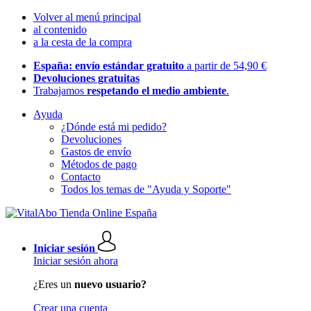
Volver al menú principal
al contenido
a la cesta de la compra
España: envío estándar gratuito
a partir de 54,90 €
Devoluciones gratuitas
Trabajamos
respetando el medio ambiente
.
Ayuda
¿Dónde está mi pedido?
Devoluciones
Gastos de envío
Métodos de pago
Contacto
Todos los temas de "Ayuda y Soporte"
Iniciar sesión
Iniciar sesión ahora
¿Eres un
nuevo usuario?
Crear una cuenta