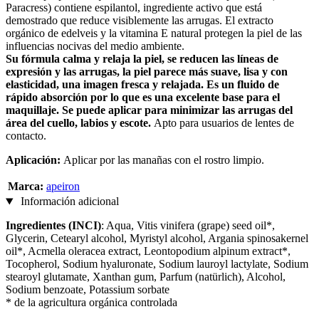
Paracress) contiene espilantol, ingrediente activo que está
demostrado que reduce visiblemente las arrugas. El extracto
orgánico de edelveis y la vitamina E natural protegen la piel de las
influencias nocivas del medio ambiente.
Su fórmula calma y relaja la piel, se reducen las líneas de
expresión y las arrugas, la piel parece más suave, lisa y con
elasticidad, una imagen fresca y relajada. Es un fluido de
rápido absorción por lo que es una excelente base para el
maquillaje. Se puede aplicar para minimizar las arrugas del
área del cuello, labios y escote.
Apto para usuarios de lentes de
contacto.
Aplicación:
Aplicar
por las manañas con el rostro limpio.
Marca:
apeiron
Información adicional
Ingredientes (INCI)
: Aqua, Vitis vinifera (grape) seed oil*,
Glycerin, Cetearyl alcohol, Myristyl alcohol, Argania spinosakernel
oil*, Acmella oleracea extract, Leontopodium alpinum extract*,
Tocopherol, Sodium hyaluronate, Sodium lauroyl lactylate, Sodium
stearoyl glutamate, Xanthan gum, Parfum (natürlich), Alcohol,
Sodium benzoate, Potassium sorbate
* de la agricultura orgánica controlada