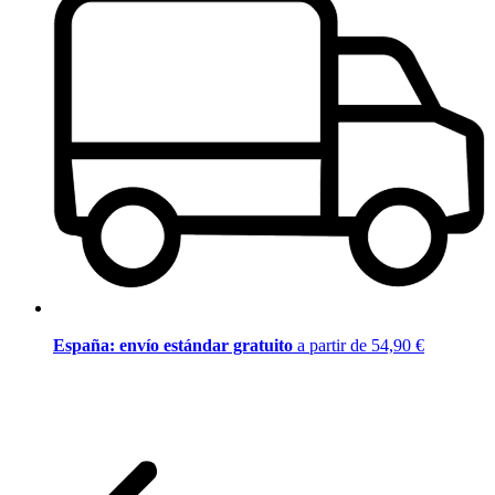
España: envío estándar gratuito
a partir de 54,90 €