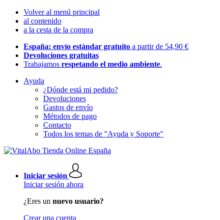
Volver al menú principal
al contenido
a la cesta de la compra
España: envío estándar gratuito
a partir de 54,90 €
Devoluciones gratuitas
Trabajamos
respetando el medio ambiente
.
Ayuda
¿Dónde está mi pedido?
Devoluciones
Gastos de envío
Métodos de pago
Contacto
Todos los temas de "Ayuda y Soporte"
Iniciar sesión
Iniciar sesión ahora
¿Eres un
nuevo usuario?
Crear una cuenta