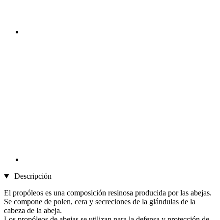
Descripción
El propóleos es una composición resinosa producida por las abejas.
Se compone de polen, cera y secreciones de la glándulas de la
cabeza de la abeja.
Los propóleos de abejas se utilizan para la defensa y protección de