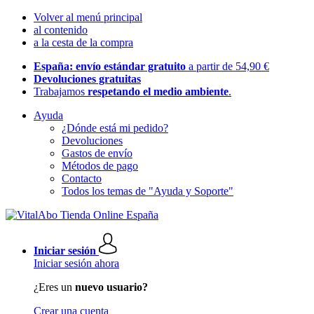
Volver al menú principal
al contenido
a la cesta de la compra
España: envío estándar gratuito
a partir de 54,90 €
Devoluciones gratuitas
Trabajamos
respetando el medio ambiente
.
Ayuda
¿Dónde está mi pedido?
Devoluciones
Gastos de envío
Métodos de pago
Contacto
Todos los temas de "Ayuda y Soporte"
Iniciar sesión
Iniciar sesión ahora
¿Eres un
nuevo usuario?
Crear una cuenta