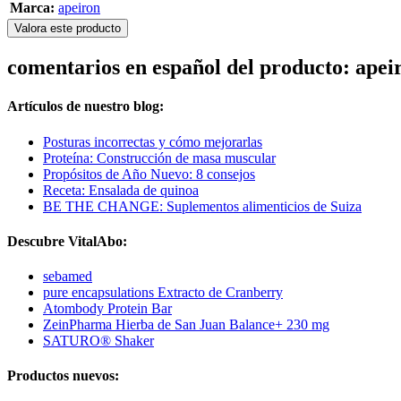
Marca:
apeiron
Valora este producto
comentarios en español del producto: apei
Artículos de nuestro blog:
Posturas incorrectas y cómo mejorarlas
Proteína: Construcción de masa muscular
Propósitos de Año Nuevo: 8 consejos
Receta: Ensalada de quinoa
BE THE CHANGE: Suplementos alimenticios de Suiza
Descubre VitalAbo:
sebamed
pure encapsulations Extracto de Cranberry
Atombody Protein Bar
ZeinPharma Hierba de San Juan Balance+ 230 mg
SATURO® Shaker
Productos nuevos: