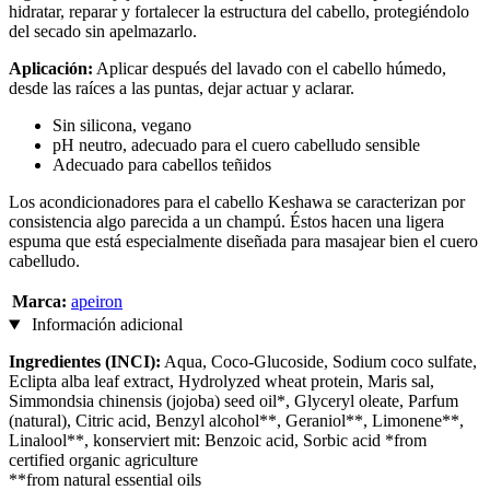
hidratar, reparar y fortalecer la estructura del cabello, protegiéndolo
del secado sin apelmazarlo.
Aplicación:
Aplicar después del lavado con el cabello húmedo,
desde las raíces a las puntas, dejar actuar y aclarar.
Sin silicona, vegano
pH neutro, adecuado para el cuero cabelludo sensible
Adecuado para cabellos teñidos
Los acondicionadores para el cabello Keshawa se caracterizan por
consistencia algo parecida a un champú. Éstos hacen una ligera
espuma que está especialmente diseñada para masajear bien el cuero
cabelludo.
Marca:
apeiron
Información adicional
Ingredientes (INCI):
Aqua, Coco-Glucoside, Sodium coco sulfate,
Eclipta alba leaf extract, Hydrolyzed wheat protein, Maris sal,
Simmondsia chinensis (jojoba) seed oil*, Glyceryl oleate, Parfum
(natural), Citric acid, Benzyl alcohol**, Geraniol**, Limonene**,
Linalool**, konserviert mit: Benzoic acid, Sorbic acid *from
certified organic agriculture
**from natural essential oils