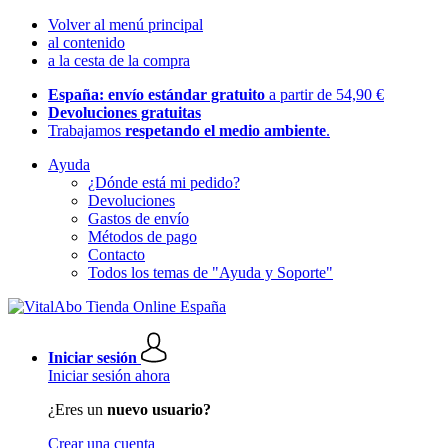
Volver al menú principal
al contenido
a la cesta de la compra
España: envío estándar gratuito
a partir de 54,90 €
Devoluciones gratuitas
Trabajamos
respetando el medio ambiente
.
Ayuda
¿Dónde está mi pedido?
Devoluciones
Gastos de envío
Métodos de pago
Contacto
Todos los temas de "Ayuda y Soporte"
Iniciar sesión
Iniciar sesión ahora
¿Eres un
nuevo usuario?
Crear una cuenta