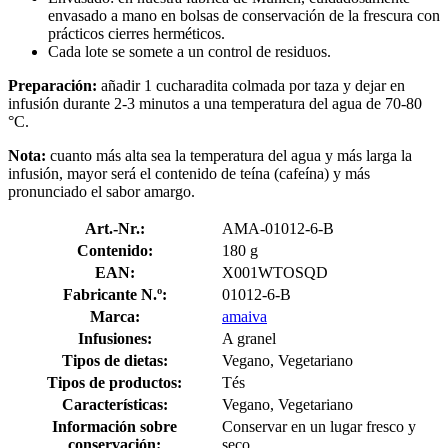
envasado a mano en bolsas de conservación de la frescura con
prácticos cierres herméticos.
Cada lote se somete a un control de residuos.
Preparación:
añadir 1 cucharadita colmada por taza y dejar en
infusión durante 2-3 minutos a una temperatura del agua de 70-80
°C.
Nota:
cuanto más alta sea la temperatura del agua y más larga la
infusión, mayor será el contenido de teína (cafeína) y más
pronunciado el sabor amargo.
Art.-Nr.:
AMA-01012-6-B
Contenido:
180 g
EAN:
X001WTOSQD
Fabricante N.º:
01012-6-B
Marca:
amaiva
Infusiones:
A granel
Tipos de dietas:
Vegano, Vegetariano
Tipos de productos:
Tés
Características:
Vegano, Vegetariano
Información sobre
Conservar en un lugar fresco y
conservación:
seco.