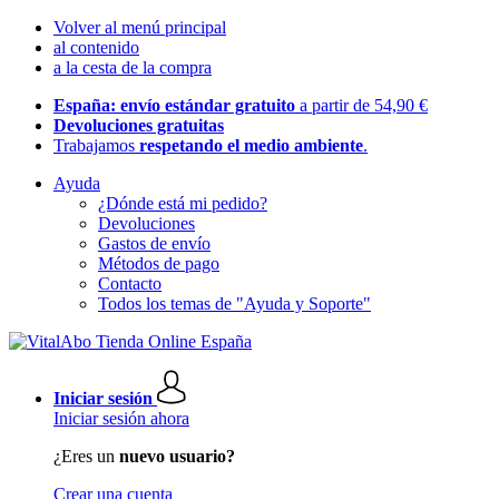
Volver al menú principal
al contenido
a la cesta de la compra
España: envío estándar gratuito
a partir de 54,90 €
Devoluciones gratuitas
Trabajamos
respetando el medio ambiente
.
Ayuda
¿Dónde está mi pedido?
Devoluciones
Gastos de envío
Métodos de pago
Contacto
Todos los temas de "Ayuda y Soporte"
Iniciar sesión
Iniciar sesión ahora
¿Eres un
nuevo usuario?
Crear una cuenta