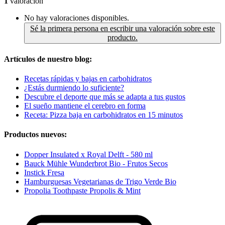
1
valoración
No hay valoraciones disponibles.
Sé la primera persona en escribir una valoración sobre este
producto.
Artículos de nuestro blog:
Recetas rápidas y bajas en carbohidratos
¿Estás durmiendo lo suficiente?
Descubre el deporte que más se adapta a tus gustos
El sueño mantiene el cerebro en forma
Receta: Pizza baja en carbohidratos en 15 minutos
Productos nuevos:
Dopper Insulated x Royal Delft - 580 ml
Bauck Mühle Wunderbrot Bio - Frutos Secos
Instick Fresa
Hamburguesas Vegetarianas de Trigo Verde Bio
Propolia Toothpaste Propolis & Mint