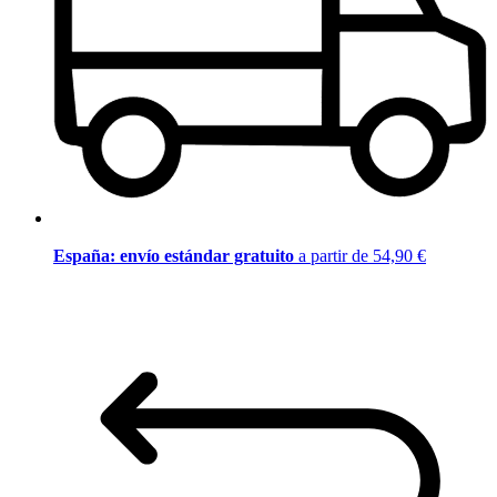
España: envío estándar gratuito
a partir de 54,90 €