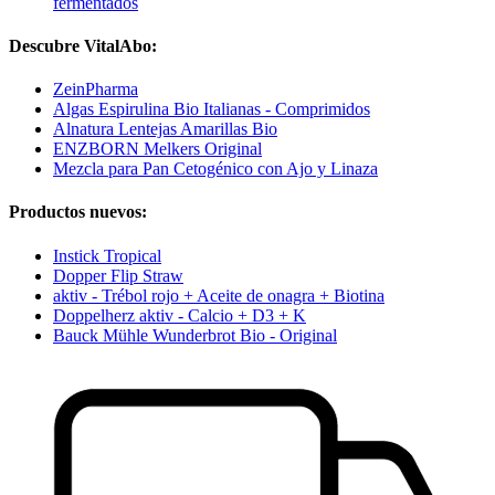
fermentados
Descubre VitalAbo:
ZeinPharma
Algas Espirulina Bio Italianas - Comprimidos
Alnatura Lentejas Amarillas Bio
ENZBORN Melkers Original
Mezcla para Pan Cetogénico con Ajo y Linaza
Productos nuevos:
Instick Tropical
Dopper Flip Straw
aktiv - Trébol rojo + Aceite de onagra + Biotina
Doppelherz aktiv - Calcio + D3 + K
Bauck Mühle Wunderbrot Bio - Original