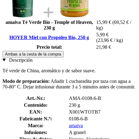
amaiva Té Verde Bio - Temple of Heaven,
15,99 €
(69,52 € /
230 g
kg)
5,99 €
HOYER Miel con Propóleo Bio, 250 g
(23,96 € / kg)
Precio total:
21,98 €
Ambas a la cesta de la compra
Descripción
Té verde de China, aromático y de sabor suave.
Modo de preparación:
Añadir 1 cucharadita por taza con agua a
70-80° C. Dejar infusionar durante 3 a 5 minutos antes de consumir.
Art.-Nr.:
AMA-0108-6-B
Contenido:
230 g
EAN:
X001WTOTB7
Fabricante N.º:
0108-6-B
Marca:
amaiva
Infusiones:
A granel