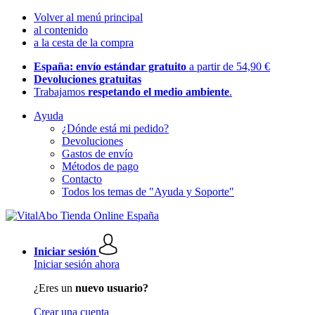
Volver al menú principal
al contenido
a la cesta de la compra
España: envío estándar gratuito
a partir de 54,90 €
Devoluciones gratuitas
Trabajamos
respetando el medio ambiente
.
Ayuda
¿Dónde está mi pedido?
Devoluciones
Gastos de envío
Métodos de pago
Contacto
Todos los temas de "Ayuda y Soporte"
Iniciar sesión
Iniciar sesión ahora
¿Eres un
nuevo usuario?
Crear una cuenta