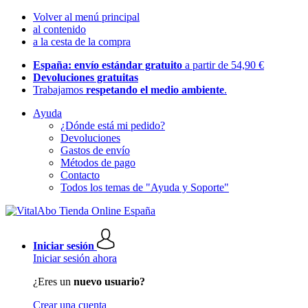
Volver al menú principal
al contenido
a la cesta de la compra
España: envío estándar gratuito
a partir de 54,90 €
Devoluciones gratuitas
Trabajamos
respetando el medio ambiente
.
Ayuda
¿Dónde está mi pedido?
Devoluciones
Gastos de envío
Métodos de pago
Contacto
Todos los temas de "Ayuda y Soporte"
Iniciar sesión
Iniciar sesión ahora
¿Eres un
nuevo usuario?
Crear una cuenta