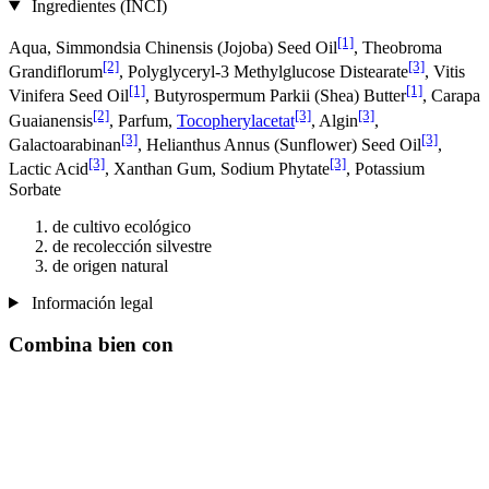
Ingredientes (INCI)
[1]
Aqua, Simmondsia Chinensis (Jojoba) Seed Oil
, Theobroma
[2]
[3]
Grandiflorum
, Polyglyceryl-3 Methylglucose Distearate
, Vitis
[1]
[1]
Vinifera Seed Oil
, Butyrospermum Parkii (Shea) Butter
, Carapa
[2]
[3]
[3]
Guaianensis
, Parfum,
Tocopherylacetat
, Algin
,
[3]
[3]
Galactoarabinan
, Helianthus Annus (Sunflower) Seed Oil
,
[3]
[3]
Lactic Acid
, Xanthan Gum, Sodium Phytate
, Potassium
Sorbate
de cultivo ecológico
de recolección silvestre
de origen natural
Información legal
Combina bien con