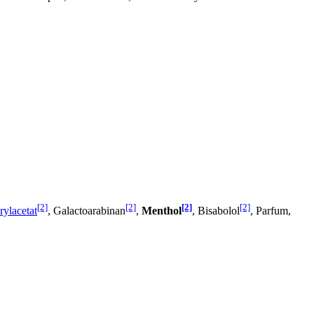
[2]
[2]
[2]
[2]
ylacetat
, Galactoarabinan
,
Menthol
, Bisabolol
, Parfum,