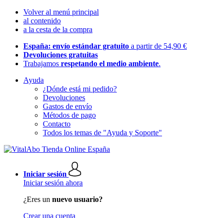
Volver al menú principal
al contenido
a la cesta de la compra
España: envío estándar gratuito
a partir de 54,90 €
Devoluciones gratuitas
Trabajamos
respetando el medio ambiente
.
Ayuda
¿Dónde está mi pedido?
Devoluciones
Gastos de envío
Métodos de pago
Contacto
Todos los temas de "Ayuda y Soporte"
Iniciar sesión
Iniciar sesión ahora
¿Eres un
nuevo usuario?
Crear una cuenta