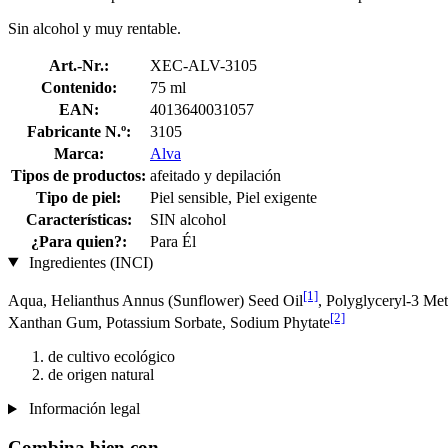
Sin alcohol y muy rentable.
Art.-Nr.:
XEC-ALV-3105
Contenido:
75 ml
EAN:
4013640031057
Fabricante N.º:
3105
Marca:
Alva
Tipos de productos:
afeitado y depilación
Tipo de piel:
Piel sensible, Piel exigente
Características:
SIN alcohol
¿Para quien?:
Para Él
Ingredientes (INCI)
[1]
Aqua, Helianthus Annus (Sunflower) Seed Oil
, Polyglyceryl-3 Met
[2]
Xanthan Gum, Potassium Sorbate, Sodium Phytate
de cultivo ecológico
de origen natural
Información legal
Combina bien con