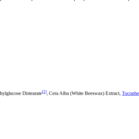
[2]
hylglucose Distearate
, Cera Alba (White Beeswax) Extract,
Tocopher