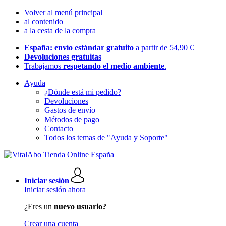
Volver al menú principal
al contenido
a la cesta de la compra
España: envío estándar gratuito
a partir de 54,90 €
Devoluciones gratuitas
Trabajamos
respetando el medio ambiente
.
Ayuda
¿Dónde está mi pedido?
Devoluciones
Gastos de envío
Métodos de pago
Contacto
Todos los temas de "Ayuda y Soporte"
Iniciar sesión
Iniciar sesión ahora
¿Eres un
nuevo usuario?
Crear una cuenta