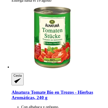
Entrega hasta el 19 agosto
Cesta
Alnatura
Tomate Bio en Trozos -​ Hierbas
Aromáticas, 240 g
Con albahaca y orégano.