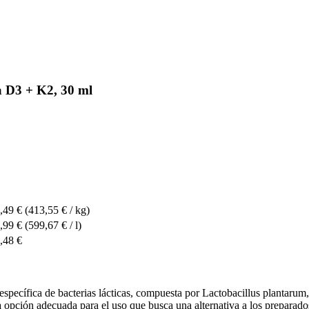
 D3 + K2, 30 ml
,49 €
(413,55 € / kg)
,99 €
(599,67 € / l)
,48 €
pecífica de bacterias lácticas, compuesta por Lactobacillus plantarum,
 opción adecuada para el uso que busca una alternativa a los preparados 