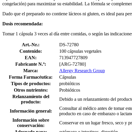
congelación) para maximizar su estabilidad. La fórmula se complement
Dado que el preparado no contiene lácteos ni gluten, es ideal para per
Dosis recomendada:
Tomar 1 cápsula 3 veces al día entre comidas, o según las indicacion
Art.-Nr.:
DS-72780
Contenido:
100 cápsulas vegetales
EAN:
713947727809
Fabricante N.º:
[ARG-72780]
Marca:
Allergy Research Group
Forma Farmacéutica:
Cápsulas
Tipos de productos:
probióticos
Otros nutrientes:
Probióticos
Relanzamiento del
Debido a un relanzamiento del producto
producto:
Consultar al médico antes de tomar est
Información general:
producto en caso de embarazo o lactanc
Información sobre
Conservar en un lugar fresco, seco y pr
conservación:
Adecuado para:
estómago e intestinos, digestión