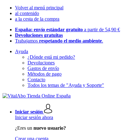
Volver al menú principal
al contenido
a la cesta de la compra
España: envío estándar gratuito
a partir de 54,90 €
Devoluciones gratuitas
Trabajamos
respetando el medio ambiente
.
Ayuda
¿Dónde está mi pedido?
Devoluciones
Gastos de envío
Métodos de pago
Contacto
Todos los temas de "Ayuda y Soporte"
Iniciar sesión
Iniciar sesión ahora
¿Eres un
nuevo usuario?
Crear una cuenta