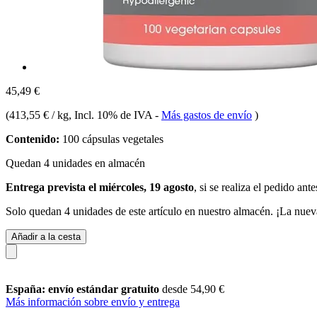
45,49 €
(
413,55 € / kg
, Incl. 10% de IVA
-
Más gastos de envío
)
Contenido:
100 cápsulas vegetales
Quedan 4 unidades en almacén
Entrega prevista el miércoles, 19 agosto
, si se realiza el pedido ant
Solo quedan 4 unidades de este artículo en nuestro almacén. ¡La nuev
Añadir a la cesta
España: envío estándar gratuito
desde 54,90 €
Más información sobre envío y entrega