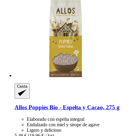
Cesta
Allos
Poppies Bio -​ Espelta y Cacao, 275 g
Elaborado con espelta integral
Endulzado con miel y sirope de agave
Ligero y delicioso
5,49 €
(19,96 € / kg)