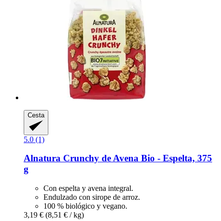
Cesta
5.0 (1)
Alnatura
Crunchy de Avena Bio -​ Espelta, 375
g
Con espelta y avena integral.
Endulzado con sirope de arroz.
100 % biológico y vegano.
3,19 €
(8,51 € / kg)