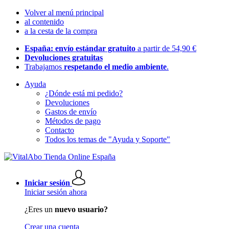
Volver al menú principal
al contenido
a la cesta de la compra
España: envío estándar gratuito
a partir de 54,90 €
Devoluciones gratuitas
Trabajamos
respetando el medio ambiente
.
Ayuda
¿Dónde está mi pedido?
Devoluciones
Gastos de envío
Métodos de pago
Contacto
Todos los temas de "Ayuda y Soporte"
Iniciar sesión
Iniciar sesión ahora
¿Eres un
nuevo usuario?
Crear una cuenta