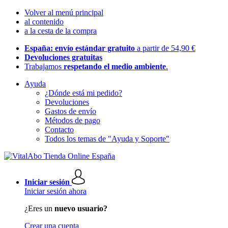
Volver al menú principal
al contenido
a la cesta de la compra
España: envío estándar gratuito
a partir de 54,90 €
Devoluciones gratuitas
Trabajamos
respetando el medio ambiente
.
Ayuda
¿Dónde está mi pedido?
Devoluciones
Gastos de envío
Métodos de pago
Contacto
Todos los temas de "Ayuda y Soporte"
Iniciar sesión
Iniciar sesión ahora
¿Eres un
nuevo usuario?
Crear una cuenta