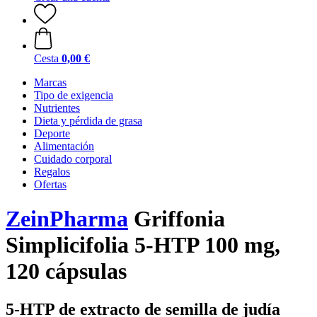
Cesta
0,00 €
Marcas
Tipo de exigencia
Nutrientes
Dieta y pérdida de grasa
Deporte
Alimentación
Cuidado corporal
Regalos
Ofertas
ZeinPharma
Griffonia
Simplicifolia 5-HTP 100 mg,
120 cápsulas
5-HTP de extracto de semilla de judía