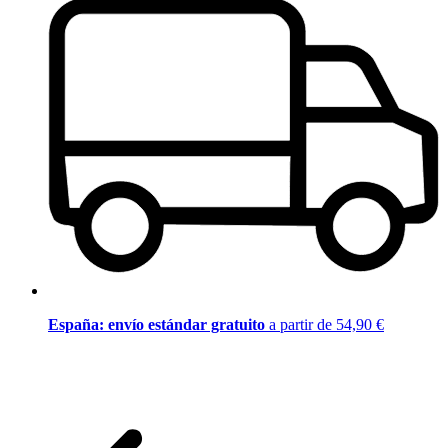
España: envío estándar gratuito
a partir de 54,90 €