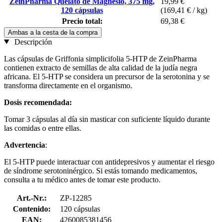
ZeinPharma Quelato de Magnesio, 375 mg,
19,99 €
120 cápsulas
(169,41 € / kg)
Precio total:
69,38 €
Ambas a la cesta de la compra
Descripción
Las cápsulas de Griffonia simplicifolia 5-HTP de ZeinPharma
contienen extracto de semillas de alta calidad de la judía negra
africana. El 5-HTP se considera un precursor de la serotonina y se
transforma directamente en el organismo.
Dosis recomendada:
Tomar 3 cápsulas al día sin masticar con suficiente líquido durante
las comidas o entre ellas.
Advertencia
:
El 5-HTP puede interactuar con antidepresivos y aumentar el riesgo
de síndrome serotoninérgico. Si estás tomando medicamentos,
consulta a tu médico antes de tomar este producto.
Art.-Nr.:
ZP-12285
Contenido:
120 cápsulas
EAN:
4260085381456