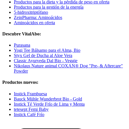
Productos para la dieta y la pérdida de peso en oferta
Productos para la gestión de la energía
5-hidroxitriptófano
ZeinPharma: Aminoácidos
Aminoácidos en oferta
Descubre VitalAbo:
Purasana
Yogi Tee Bálsamo para el Alma, Bio
Styx Gel de Ducha al Aloe Vera
Classic Ayurveda Dal Bio - Veggie
Nikolaus Nature animal COXAN® Dog "Pre- & Aftercare"
Powder
Productos nuevos:
Instick Frambuesa
Bauck Mühle Wunderbrot Bio - Gold
Instick Té Verde Frío de Lima y Menta
tetesept Femi Baby
Instick Café Frío