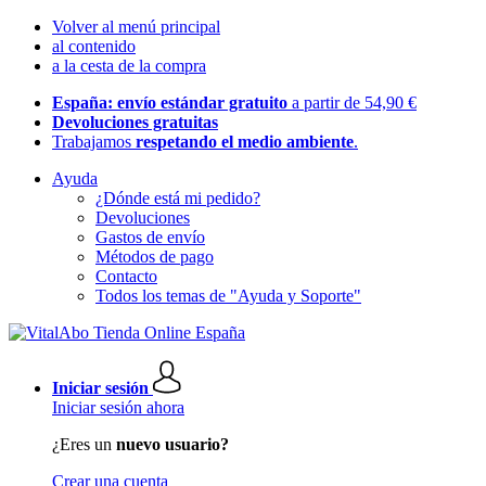
Volver al menú principal
al contenido
a la cesta de la compra
España: envío estándar gratuito
a partir de 54,90 €
Devoluciones gratuitas
Trabajamos
respetando el medio ambiente
.
Ayuda
¿Dónde está mi pedido?
Devoluciones
Gastos de envío
Métodos de pago
Contacto
Todos los temas de "Ayuda y Soporte"
Iniciar sesión
Iniciar sesión ahora
¿Eres un
nuevo usuario?
Crear una cuenta