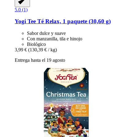
5.0 (1)
Yogi Tee
Té Relax, 1 paquete (30,60 g)
Sabor dulce y suave
Con manzanilla, tila e hinojo
Biológico
3,99 €
(130,39 € / kg)
Entrega hasta el 19 agosto