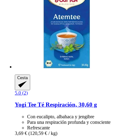
Cesta
5.0 (2)
Yogi Tee
Té Respiración, 30,60 g
Con eucalipto, albahaca y jengibre
Para una respiración profunda y consciente
Refrescante
3,69 €
(120,59 € / kg)