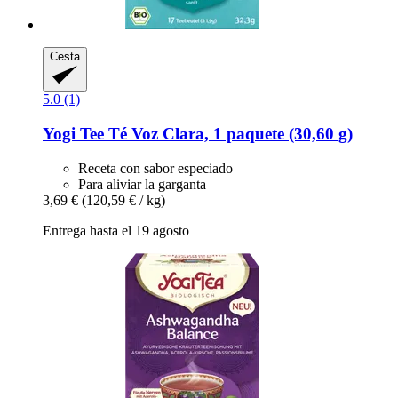
Cesta
5.0 (1)
Yogi Tee
Té Voz Clara, 1 paquete (30,60 g)
Receta con sabor especiado
Para aliviar la garganta
3,69 €
(120,59 € / kg)
Entrega hasta el 19 agosto