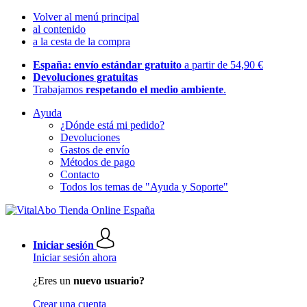
Volver al menú principal
al contenido
a la cesta de la compra
España: envío estándar gratuito
a partir de 54,90 €
Devoluciones gratuitas
Trabajamos
respetando el medio ambiente
.
Ayuda
¿Dónde está mi pedido?
Devoluciones
Gastos de envío
Métodos de pago
Contacto
Todos los temas de "Ayuda y Soporte"
Iniciar sesión
Iniciar sesión ahora
¿Eres un
nuevo usuario?
Crear una cuenta