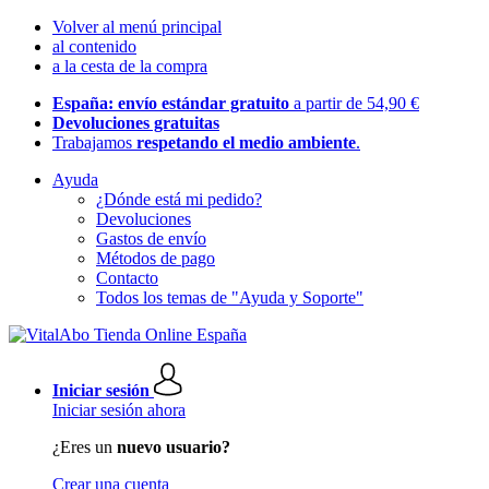
Volver al menú principal
al contenido
a la cesta de la compra
España: envío estándar gratuito
a partir de 54,90 €
Devoluciones gratuitas
Trabajamos
respetando el medio ambiente
.
Ayuda
¿Dónde está mi pedido?
Devoluciones
Gastos de envío
Métodos de pago
Contacto
Todos los temas de "Ayuda y Soporte"
Iniciar sesión
Iniciar sesión ahora
¿Eres un
nuevo usuario?
Crear una cuenta