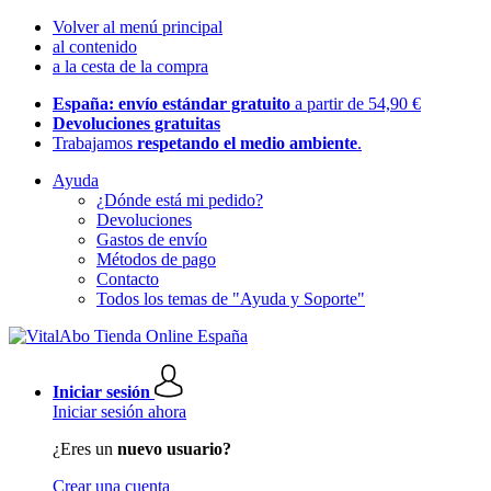
Volver al menú principal
al contenido
a la cesta de la compra
España: envío estándar gratuito
a partir de 54,90 €
Devoluciones gratuitas
Trabajamos
respetando el medio ambiente
.
Ayuda
¿Dónde está mi pedido?
Devoluciones
Gastos de envío
Métodos de pago
Contacto
Todos los temas de "Ayuda y Soporte"
Iniciar sesión
Iniciar sesión ahora
¿Eres un
nuevo usuario?
Crear una cuenta