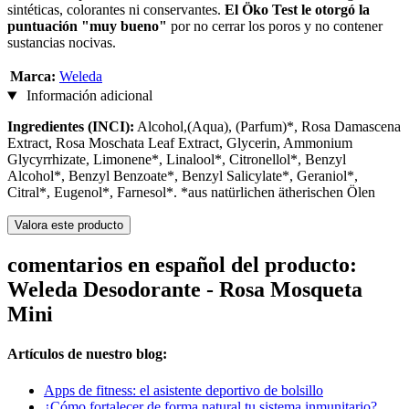
sintéticas, colorantes ni conservantes.
El Öko Test le otorgó la
puntuación "muy bueno"
por no cerrar los poros y no contener
sustancias nocivas.
Marca:
Weleda
Información adicional
Ingredientes (INCI):
Alcohol,(Aqua), (Parfum)*, Rosa Damascena
Extract, Rosa Moschata Leaf Extract, Glycerin, Ammonium
Glycyrrhizate, Limonene*, Linalool*, Citronellol*, Benzyl
Alcohol*, Benzyl Benzoate*, Benzyl Salicylate*, Geraniol*,
Citral*, Eugenol*, Farnesol*. *aus natürlichen ätherischen Ölen
Valora este producto
comentarios en español del producto:
Weleda Desodorante - Rosa Mosqueta
Mini
Artículos de nuestro blog:
Apps de fitness: el asistente deportivo de bolsillo
¿Cómo fortalecer de forma natural tu sistema inmunitario?