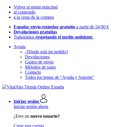
Volver al menú principal
al contenido
a la cesta de la compra
España: envío estándar gratuito
a partir de 54,90 €
Devoluciones gratuitas
Trabajamos
respetando el medio ambiente
.
Ayuda
¿Dónde está mi pedido?
Devoluciones
Gastos de envío
Métodos de pago
Contacto
Todos los temas de "Ayuda y Soporte"
Iniciar sesión
Iniciar sesión ahora
¿Eres un
nuevo usuario?
Crear una cuenta