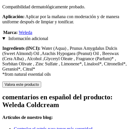
Compatibilidad dermatológicamente probado.
Aplicación:
Aplicar por la mañana con moderación y de manera
uniforme después de limpiar y tonificar.
Marca:
Weleda
Información adicional
Ingredients (INCI):
Water (Aqua) , Prunus Amygdalus Dulcis
(Sweet Almond) Oil ,Arachis Hypogaea (Peanut) Oil , Beeswax
(Cera Alba) , Alcohol ,Glyceryl Oleate , Fragrance (Parfum)* ,
Sorbitan Olivate , Zinc Sulfate , Limonene*, Linalool*, Citronellol*,
Geraniol*, Citral*
*from natural essential oils
Valora este producto
comentarios en español del producto:
Weleda Coldcream
Artículos de nuestro blog:
Controlar el estrés para tener más serenidad