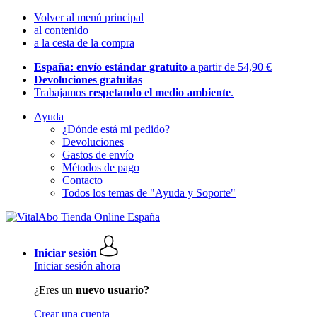
Volver al menú principal
al contenido
a la cesta de la compra
España: envío estándar gratuito
a partir de 54,90 €
Devoluciones gratuitas
Trabajamos
respetando el medio ambiente
.
Ayuda
¿Dónde está mi pedido?
Devoluciones
Gastos de envío
Métodos de pago
Contacto
Todos los temas de "Ayuda y Soporte"
Iniciar sesión
Iniciar sesión ahora
¿Eres un
nuevo usuario?
Crear una cuenta