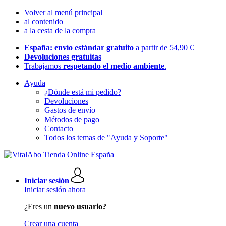
Volver al menú principal
al contenido
a la cesta de la compra
España: envío estándar gratuito
a partir de 54,90 €
Devoluciones gratuitas
Trabajamos
respetando el medio ambiente
.
Ayuda
¿Dónde está mi pedido?
Devoluciones
Gastos de envío
Métodos de pago
Contacto
Todos los temas de "Ayuda y Soporte"
Iniciar sesión
Iniciar sesión ahora
¿Eres un
nuevo usuario?
Crear una cuenta