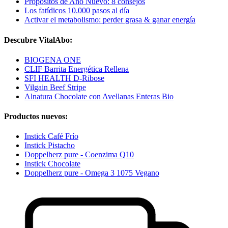
Propósitos de Año Nuevo: 8 consejos
Los fatídicos 10.000 pasos al día
Activar el metabolismo: perder grasa & ganar energía
Descubre VitalAbo:
BIOGENA ONE
CLIF Barrita Energética Rellena
SFI HEALTH D-Ribose
Vilgain Beef Stripe
Alnatura Chocolate con Avellanas Enteras Bio
Productos nuevos:
Instick Café Frío
Instick Pistacho
Doppelherz pure - Coenzima Q10
Instick Chocolate
Doppelherz pure - Omega 3 1075 Vegano