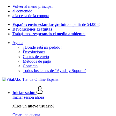
Volver al menú principal
al contenido
a la cesta de la compra
España: envío estándar gratuito
a partir de 54,90 €
Devoluciones gratuitas
Trabajamos
respetando el medio ambiente
.
Ayuda
¿Dónde está mi pedido?
Devoluciones
Gastos de envío
Métodos de pago
Contacto
Todos los temas de "Ayuda y Soporte"
Iniciar sesión
Iniciar sesión ahora
¿Eres un
nuevo usuario?
Crear una cuenta