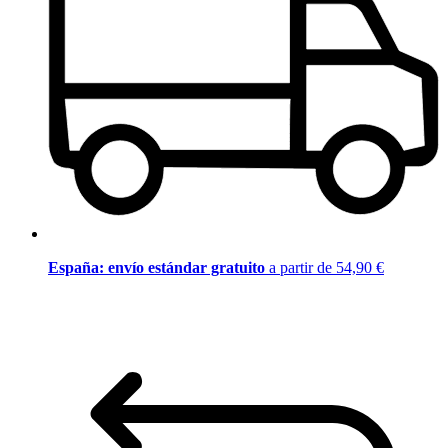
España: envío estándar gratuito
a partir de 54,90 €