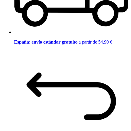
España: envío estándar gratuito
a partir de 54,90 €