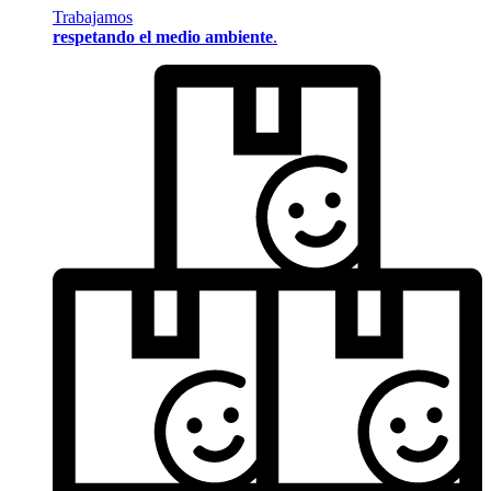
Trabajamos
respetando el medio ambiente
.