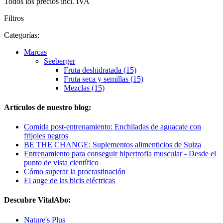
Todos los precios incl. IVA
Filtros
Categorías:
Marcas
Seeberger
Fruta deshidratada (15)
Fruta seca y semillas (15)
Mezclas (15)
Artículos de nuestro blog:
Comida post-entrenamiento: Enchiladas de aguacate con
frijoles negros
BE THE CHANGE: Suplementos alimenticios de Suiza
Entrenamiento para conseguir hipertrofia muscular - Desde el
punto de vista científico
Cómo superar la procrastinación
El auge de las bicis eléctricas
Descubre VitalAbo:
Nature's Plus