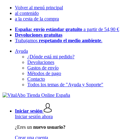
Volver al menú principal
al contenido
a la cesta de la compra
España: envío estándar gratuito
a partir de 54,90 €
Devoluciones gratuitas
Trabajamos
respetando el medio ambiente
.
Ayuda
¿Dónde está mi pedido?
Devoluciones
Gastos de envío
Métodos de pago
Contacto
Todos los temas de "Ayuda y Soporte"
Iniciar sesión
Iniciar sesión ahora
¿Eres un
nuevo usuario?
Crear una cuenta