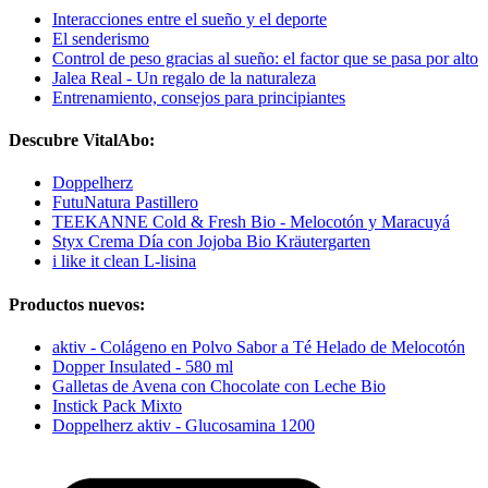
Interacciones entre el sueño y el deporte
El senderismo
Control de peso gracias al sueño: el factor que se pasa por alto
Jalea Real - Un regalo de la naturaleza
Entrenamiento, consejos para principiantes
Descubre VitalAbo:
Doppelherz
FutuNatura Pastillero
TEEKANNE Cold & Fresh Bio - Melocotón y Maracuyá
Styx Crema Día con Jojoba Bio Kräutergarten
i like it clean L-lisina
Productos nuevos:
aktiv - Colágeno en Polvo Sabor a Té Helado de Melocotón
Dopper Insulated - 580 ml
Galletas de Avena con Chocolate con Leche Bio
Instick Pack Mixto
Doppelherz aktiv - Glucosamina 1200