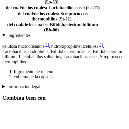
(Ls-33)
del cual/de los cuales: Lactobacillus casei (Lc-11)
⠀
del cual/de los cuales: Streptococcus
⠀
thermophilus (St-21)
del cual/de los cuales: Bifidobacterium bifidum
⠀
(Bb-06)
Ingredientes
[1]
[2]
celulosa microcristalina
, hidroxipropilmetilcelulosa
,
Lactobacillus acidophilus, Bifidobacterium lactis, Bifidobacterium
bifidum, Lactobacillus salivarius, Lactobacillus casei, Streptococcus
thermophilus
Ingrediente de relleno
cubierta de la cápsula
Información legal
Combina bien con