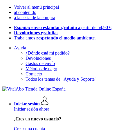
Volver al menú principal
al contenido
a la cesta de la compra
España: envío estándar gratuito
a partir de 54,90 €
Devoluciones gratuitas
Trabajamos
respetando el medio ambiente
.
Ayuda
¿Dónde está mi pedido?
Devoluciones
Gastos de envío
Métodos de pago
Contacto
Todos los temas de "Ayuda y Soporte"
Iniciar sesión
Iniciar sesión ahora
¿Eres un
nuevo usuario?
Crear una cuenta