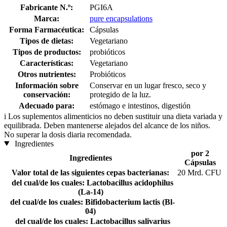
Fabricante N.º:
PGI6A
Marca:
pure encapsulations
Forma Farmacéutica:
Cápsulas
Tipos de dietas:
Vegetariano
Tipos de productos:
probióticos
Características:
Vegetariano
Otros nutrientes:
Probióticos
Información sobre
Conservar en un lugar fresco, seco y
conservación:
protegido de la luz.
Adecuado para:
estómago e intestinos, digestión
i
Los suplementos alimenticios no deben sustituir una dieta variada y
equilibrada. Deben mantenerse alejados del alcance de los niños.
No superar la dosis diaria recomendada.
Ingredientes
por 2
Ingredientes
Cápsulas
Valor total de las siguientes cepas bacterianas:
20 Mrd. CFU
del cual/de los cuales: Lactobacillus acidophilus
⠀
(La-14)
del cual/de los cuales: Bifidobacterium lactis (Bl-
⠀
04)
del cual/de los cuales: Lactobacillus salivarius
⠀