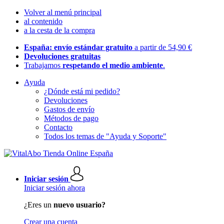
Volver al menú principal
al contenido
a la cesta de la compra
España: envío estándar gratuito
a partir de 54,90 €
Devoluciones gratuitas
Trabajamos
respetando el medio ambiente
.
Ayuda
¿Dónde está mi pedido?
Devoluciones
Gastos de envío
Métodos de pago
Contacto
Todos los temas de "Ayuda y Soporte"
Iniciar sesión
Iniciar sesión ahora
¿Eres un
nuevo usuario?
Crear una cuenta