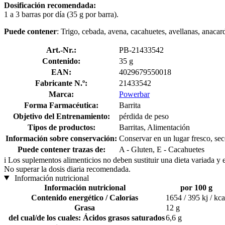
Dosificación recomendada:
1 a 3 barras por día (35 g por barra).
Puede contener
: Trigo, cebada, avena, cacahuetes, avellanas, anacar
Art.-Nr.:
PB-21433542
Contenido:
35 g
EAN:
4029679550018
Fabricante N.º:
21433542
Marca:
Powerbar
Forma Farmacéutica:
Barrita
Objetivo del Entrenamiento:
pérdida de peso
Tipos de productos:
Barritas, Alimentación
Información sobre conservación:
Conservar en un lugar fresco, sec
Puede contener trazas de:
A - Gluten, E - Cacahuetes
i
Los suplementos alimenticios no deben sustituir una dieta variada y 
No superar la dosis diaria recomendada.
Información nutricional
Información nutricional
por 100 g
Contenido energético / Calorías
1654 / 395 kj / kca
Grasa
12 g
del cual/de los cuales: Ácidos grasos saturados
6,6 g