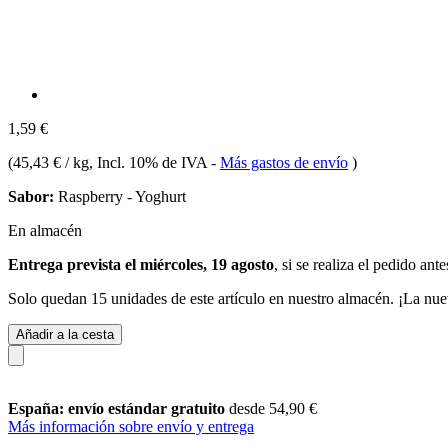
1,59 €
(
45,43 € / kg
, Incl. 10% de IVA
-
Más gastos de envío
)
Sabor:
Raspberry - Yoghurt
En almacén
Entrega prevista el miércoles, 19 agosto
, si se realiza el pedido ant
Solo quedan 15 unidades de este artículo en nuestro almacén. ¡La nue
Añadir a la cesta
España: envío estándar gratuito
desde 54,90 €
Más información sobre envío y entrega