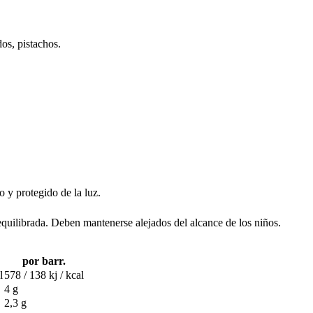
dos, pistachos.
o y protegido de la luz.
equilibrada. Deben mantenerse alejados del alcance de los niños.
por barr.
l
578 / 138 kj / kcal
4 g
2,3 g