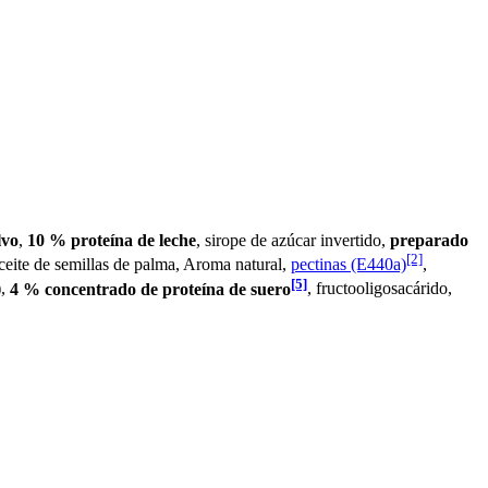
lvo
,
10 % proteína de leche
, sirope de azúcar invertido,
preparado
[2]
aceite de semillas de palma, Aroma natural,
pectinas (E440a)
,
[5]
),
4 % concentrado de proteína de suero
, fructooligosacárido,