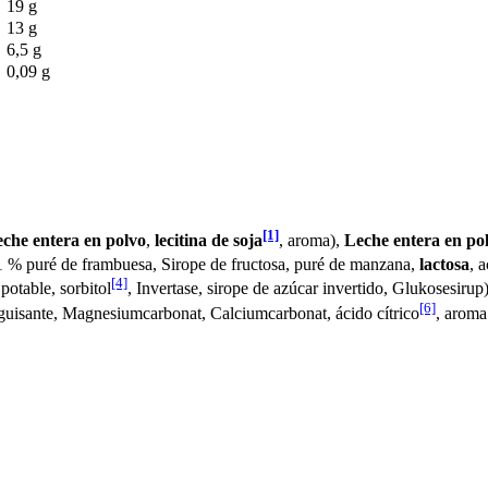
19 g
13 g
6,5 g
0,09 g
[1]
che entera en polvo
,
lecitina de soja
, aroma),
Leche entera en po
 1 % puré de frambuesa, Sirope de fructosa, puré de manzana,
lactosa
, 
[4]
 potable, sorbitol
, Invertase, sirope de azúcar invertido, Glukosesirup
[6]
de guisante, Magnesiumcarbonat, Calciumcarbonat, ácido cítrico
, aroma