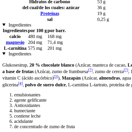
Hidratos de carbono
53 g
del cual/de los cuales: azúcar
36 g
Proteínas
19 g
sal
0,25 g
Ingredientes
Ingredientes
por 100 g
por barr.
calcio
480 mg
168 mg
magnesio
204 mg
71,4 mg
L-carnitina
575 mg
201 mg
Ingredientes
Glukosesirup,
20 % chocolate blanco
(Azúcar, manteca de cacao,
Le
[7]
[7]
a base de frutas
(Azúcar, zumo de frambuesa
, zumo de cereza
,
[3]
vitamin C (ácido ascórbico)
),
Mazapán
(Azúcar,
almendras
, agua
[4]
glicerina
,
polvo de suero dulce
, L-carnitina L-tartrato, proteína 
emulsionantes
agente gelificante
Antioxidantes
humectante
contiene leche
acidulante
de concentrado de zumo de fruta