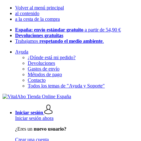
Volver al menú principal
al contenido
a la cesta de la compra
España: envío estándar gratuito
a partir de 54,90 €
Devoluciones gratuitas
Trabajamos
respetando el medio ambiente
.
Ayuda
¿Dónde está mi pedido?
Devoluciones
Gastos de envío
Métodos de pago
Contacto
Todos los temas de "Ayuda y Soporte"
Iniciar sesión
Iniciar sesión ahora
¿Eres un
nuevo usuario?
Crear una cuenta