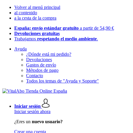
Volver al menú principal
al contenido
a la cesta de la compra
España: envío estándar gratuito
a partir de 54,90 €
Devoluciones gratuitas
Trabajamos
respetando el medio ambiente
.
Ayuda
¿Dónde está mi pedido?
Devoluciones
Gastos de envío
Métodos de pago
Contacto
Todos los temas de "Ayuda y Soporte"
Iniciar sesión
Iniciar sesión ahora
¿Eres un
nuevo usuario?
Crear una cuenta