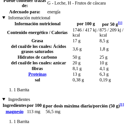
Puede contener trazas
G - Leche, H - Frutos de cáscara
de:
Adecuado para:
energía
Información nutricional
[1]
Información nutricional
por 100 g
por 50 g
1746 / 417 kj /
875 / 209 kj /
Contenido energético / Calorías
kcal
kcal
Grasa
17 g
8,5 g
del cual/de los cuales: Ácidos
3,6 g
1,8 g
grasos saturados
Hidratos de carbono
50 g
25 g
del cual/de los cuales: azúcar
20 g
10 g
fibras
8,1 g
4,1 g
Proteínas
13 g
6,3 g
sal
0,38 g
0,19 g
1 Barrita
Ingredientes
[1]
Ingredientes
por 100 g
por dosis máxima diaria/porción (50 g)
magnesio
113 mg
56,5 mg
1 Barrita