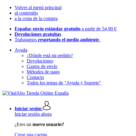
Volver al menú principal
al contenido
a la cesta de la compra
España: envío estándar gratuito
a partir de 54,90 €
Devoluciones gratuitas
Trabajamos
respetando el medio ambiente
.
Ayuda
¿Dónde está mi pedido?
Devoluciones
Gastos de envío
Métodos de pago
Contacto
Todos los temas de "Ayuda y Soporte"
Iniciar sesión
Iniciar sesión ahora
¿Eres un
nuevo usuario?
Crear una cuenta