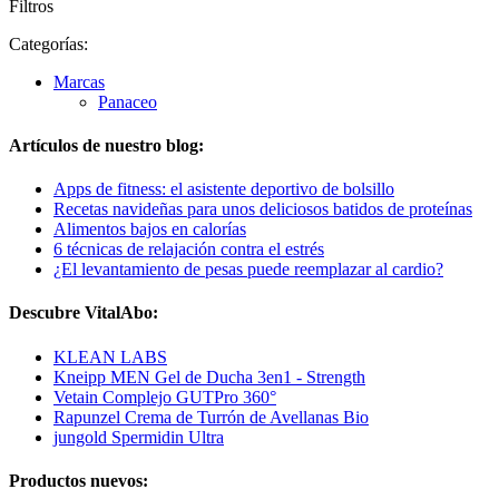
Filtros
Categorías:
Marcas
Panaceo
Artículos de nuestro blog:
Apps de fitness: el asistente deportivo de bolsillo
Recetas navideñas para unos deliciosos batidos de proteínas
Alimentos bajos en calorías
6 técnicas de relajación contra el estrés
¿El levantamiento de pesas puede reemplazar al cardio?
Descubre VitalAbo:
KLEAN LABS
Kneipp MEN Gel de Ducha 3en1 - Strength
Vetain Complejo GUTPro 360°
Rapunzel Crema de Turrón de Avellanas Bio
jungold Spermidin Ultra
Productos nuevos: