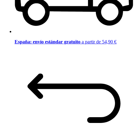
España: envío estándar gratuito
a partir de 54,90 €