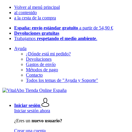
Volver al menú principal
al contenido
a la cesta de la compra
España: envío estándar gratuito
a partir de 54,90 €
Devoluciones gratuitas
Trabajamos
respetando el medio ambiente
.
Ayuda
¿Dónde está mi pedido?
Devoluciones
Gastos de envío
Métodos de pago
Contacto
Todos los temas de "Ayuda y Soporte"
Iniciar sesión
Iniciar sesión ahora
¿Eres un
nuevo usuario?
Crear una cuenta