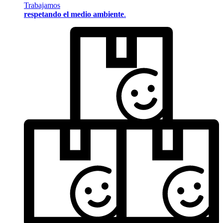
Trabajamos
respetando el medio ambiente
.