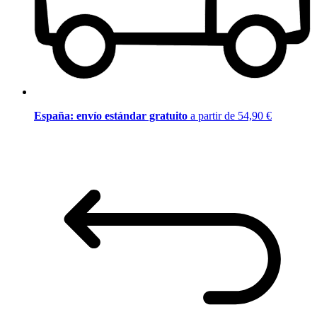
España: envío estándar gratuito
a partir de 54,90 €