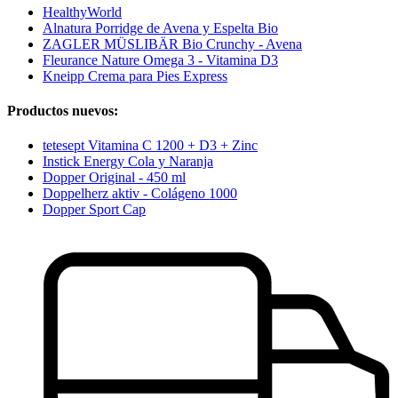
HealthyWorld
Alnatura Porridge de Avena y Espelta Bio
ZAGLER MÜSLIBÄR Bio Crunchy - Avena
Fleurance Nature Omega 3 - Vitamina D3
Kneipp Crema para Pies Express
Productos nuevos:
tetesept Vitamina C 1200 + D3 + Zinc
Instick Energy Cola y Naranja
Dopper Original - 450 ml
Doppelherz aktiv - Colágeno 1000
Dopper Sport Cap