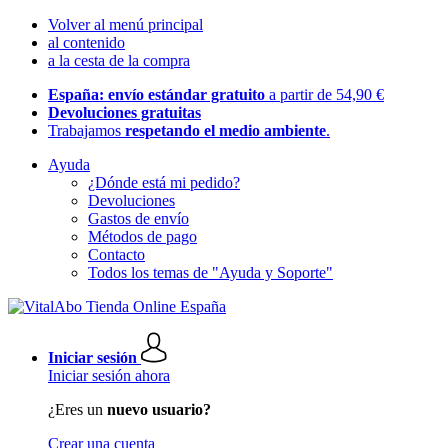
Volver al menú principal
al contenido
a la cesta de la compra
España: envío estándar gratuito
a partir de 54,90 €
Devoluciones gratuitas
Trabajamos
respetando el medio ambiente
.
Ayuda
¿Dónde está mi pedido?
Devoluciones
Gastos de envío
Métodos de pago
Contacto
Todos los temas de "Ayuda y Soporte"
Iniciar sesión
Iniciar sesión ahora
¿Eres un
nuevo usuario?
Crear una cuenta