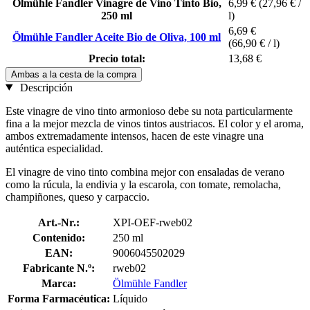
Ölmühle Fandler Vinagre de Vino Tinto Bio,
6,99 €
(27,96 € /
250 ml
l)
6,69 €
Ölmühle Fandler Aceite Bio de Oliva, 100 ml
(66,90 € / l)
Precio total:
13,68 €
Ambas a la cesta de la compra
Descripción
Este vinagre de vino tinto armonioso debe su nota particularmente
fina a la mejor mezcla de vinos tintos austriacos. El color y el aroma,
ambos extremadamente intensos, hacen de este vinagre una
auténtica especialidad.
El vinagre de vino tinto combina mejor con ensaladas de verano
como la rúcula, la endivia y la escarola, con tomate, remolacha,
champiñones, queso y carpaccio.
Art.-Nr.:
XPI-OEF-rweb02
Contenido:
250 ml
EAN:
9006045502029
Fabricante N.º:
rweb02
Marca:
Ölmühle Fandler
Forma Farmacéutica:
Líquido