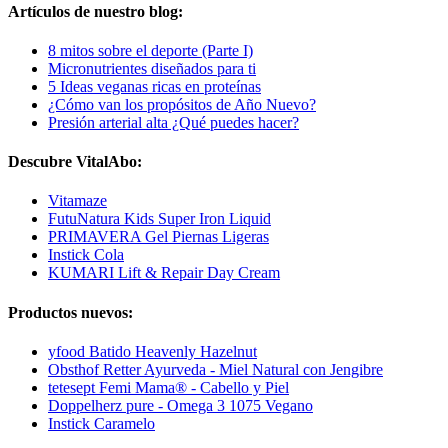
Artículos de nuestro blog:
8 mitos sobre el deporte (Parte I)
Micronutrientes diseñados para ti
5 Ideas veganas ricas en proteínas
¿Cómo van los propósitos de Año Nuevo?
Presión arterial alta ¿Qué puedes hacer?
Descubre VitalAbo:
Vitamaze
FutuNatura Kids Super Iron Liquid
PRIMAVERA Gel Piernas Ligeras
Instick Cola
KUMARI Lift & Repair Day Cream
Productos nuevos:
yfood Batido Heavenly Hazelnut
Obsthof Retter Ayurveda - Miel Natural con Jengibre
tetesept Femi Mama® - Cabello y Piel
Doppelherz pure - Omega 3 1075 Vegano
Instick Caramelo