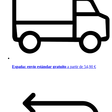
España: envío estándar gratuito
a partir de 54,90 €