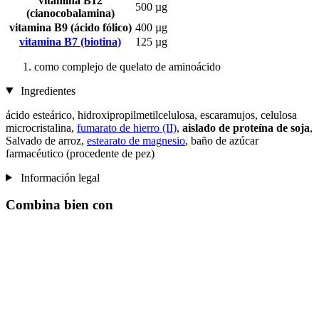
vitamina B12
500 µg
(cianocobalamina)
vitamina B9 (ácido fólico)
400 µg
vitamina B7 (biotina)
125 µg
como complejo de quelato de aminoácido
Ingredientes
ácido esteárico, hidroxipropilmetilcelulosa, escaramujos, celulosa
microcristalina,
fumarato de hierro (II)
,
aislado de proteína de soja
,
Salvado de arroz,
estearato de magnesio
, baño de azúcar
farmacéutico (procedente de pez)
Información legal
Combina bien con