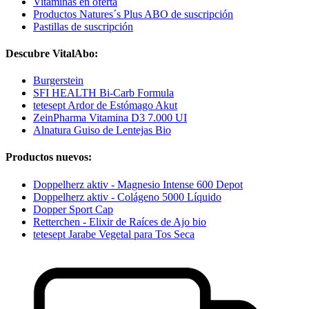
Vitaminas en oferta
Productos Natures´s Plus ABO de suscripción
Pastillas de suscripción
Descubre VitalAbo:
Burgerstein
SFI HEALTH Bi-Carb Formula
tetesept Ardor de Estómago Akut
ZeinPharma Vitamina D3 7.000 UI
Alnatura Guiso de Lentejas Bio
Productos nuevos:
Doppelherz aktiv - Magnesio Intense 600 Depot
Doppelherz aktiv - Colágeno 5000 Líquido
Dopper Sport Cap
Retterchen - Elixir de Raíces de Ajo bio
tetesept Jarabe Vegetal para Tos Seca