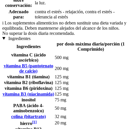
sobre
la luz.
conservación:
Adecuado
contra el estrés - relajación, contra el estrés -
para:
tolerancia al estrés
i
Los suplementos alimenticios no deben sustituir una dieta variada y
equilibrada. Deben mantenerse alejados del alcance de los niños.
No superar la dosis diaria recomendada.
Ingredientes
por dosis máxima diaria/porción (1
Ingredientes
Comprimido)
vitamina C (ácido
500 mg
ascórbico)
vitamina B5 (pantotenato
200 mg
de calcio)
vitamina B1 (tiamina)
125 mg
vitamina B2 (riboflavina)
125 mg
vitamina B6 (piridoxina)
125 mg
vitamina B3 (niacinamida)
125 mg
inositol
75 mg
PABA (ácido 4-
50 mg
aminobenzoico)
colina (bitartrato)
32 mg
[1]
20 mg
hierro