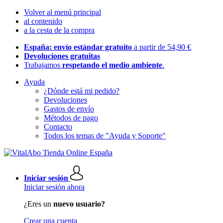
Volver al menú principal
al contenido
a la cesta de la compra
España: envío estándar gratuito
a partir de 54,90 €
Devoluciones gratuitas
Trabajamos
respetando el medio ambiente
.
Ayuda
¿Dónde está mi pedido?
Devoluciones
Gastos de envío
Métodos de pago
Contacto
Todos los temas de "Ayuda y Soporte"
Iniciar sesión
Iniciar sesión ahora
¿Eres un
nuevo usuario?
Crear una cuenta