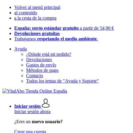
Volver al menú principal
al contenido
a la cesta de la compra
España: envío estándar gratuito
a partir de 54,90 €
Devoluciones gratuitas
Trabajamos
respetando el medio ambiente
.
Ayuda
¿Dónde está mi pedido?
Devoluciones
Gastos de envío
Métodos de pago
Contacto
Todos los temas de "Ayuda y Soporte"
Iniciar sesión
Iniciar sesión ahora
¿Eres un
nuevo usuario?
Crear una cuenta