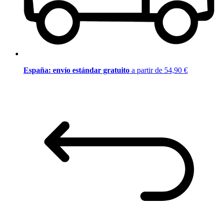
España: envío estándar gratuito
a partir de 54,90 €