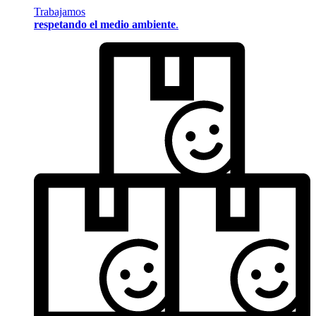
Trabajamos
respetando el medio ambiente
.