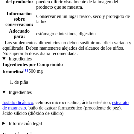
del producto:
pueden diferir visualmente de la imagen del
producto que se muestra.
Información
Conservar en un lugar fresco, seco y protegido de
sobre
la luz.
conservación:
Adecuado
estómago e intestinos, digestión
para:
i
Los suplementos alimenticios no deben sustituir una dieta variada y
equilibrada. Deben mantenerse alejados del alcance de los niños.
No superar la dosis diaria recomendada.
Ingredientes
Ingredientes
por Comprimido
[1]
500 mg
bromelina
de piña
Ingredientes
fosfato dicálcico
, celulosa microcristalina, ácido esteárico,
estearato
de magnesio
, baño de azúcar farmacéutico (procedente de pez),
ácido silícico (dióxido de silicio)
Información legal