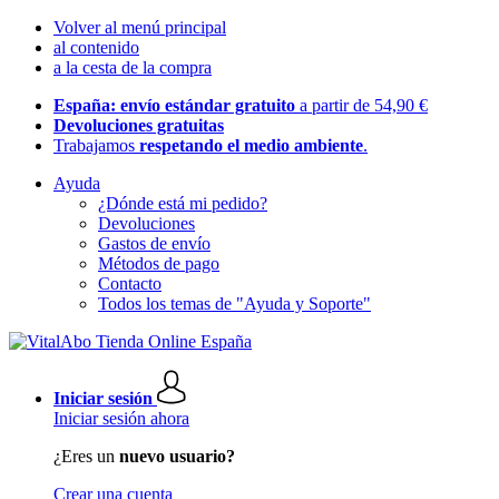
Volver al menú principal
al contenido
a la cesta de la compra
España: envío estándar gratuito
a partir de 54,90 €
Devoluciones gratuitas
Trabajamos
respetando el medio ambiente
.
Ayuda
¿Dónde está mi pedido?
Devoluciones
Gastos de envío
Métodos de pago
Contacto
Todos los temas de "Ayuda y Soporte"
Iniciar sesión
Iniciar sesión ahora
¿Eres un
nuevo usuario?
Crear una cuenta