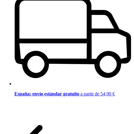
España: envío estándar gratuito
a partir de 54,90 €