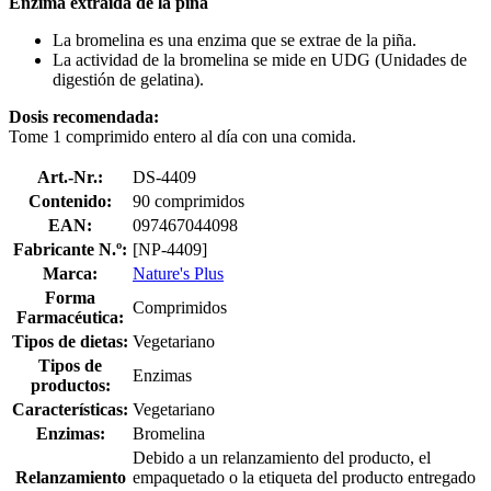
Enzima extraída de la piña
La bromelina es una enzima que se extrae de la piña.
La actividad de la bromelina se mide en UDG (Unidades de
digestión de gelatina).
Dosis recomendada:
Tome 1 comprimido entero al día con una comida.
Art.-Nr.:
DS-4409
Contenido:
90 comprimidos
EAN:
097467044098
Fabricante N.º:
[NP-4409]
Marca:
Nature's Plus
Forma
Comprimidos
Farmacéutica:
Tipos de dietas:
Vegetariano
Tipos de
Enzimas
productos:
Características:
Vegetariano
Enzimas:
Bromelina
Debido a un relanzamiento del producto, el
Relanzamiento
empaquetado o la etiqueta del producto entregado