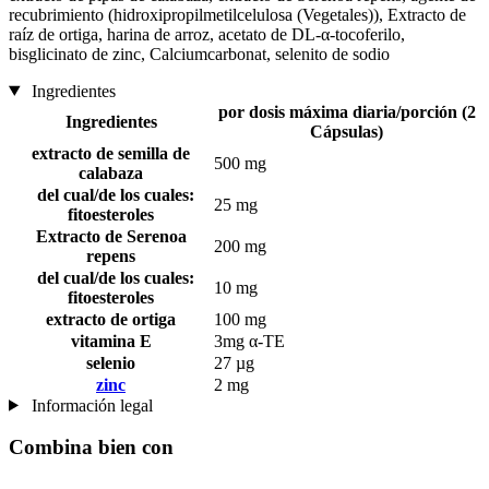
recubrimiento (hidroxipropilmetilcelulosa (Vegetales)), Extracto de
raíz de ortiga, harina de arroz, acetato de DL-α-tocoferilo,
bisglicinato de zinc, Calciumcarbonat, selenito de sodio
Ingredientes
por dosis máxima diaria/porción (2
Ingredientes
Cápsulas)
extracto de semilla de
500 mg
calabaza
del cual/de los cuales:
25 mg
fitoesteroles
Extracto de Serenoa
200 mg
repens
del cual/de los cuales:
10 mg
fitoesteroles
extracto de ortiga
100 mg
vitamina E
3mg α-TE
selenio
27 µg
zinc
2 mg
Información legal
Combina bien con