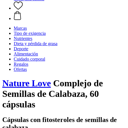
Marcas
Tipo de exigencia
Nutrientes
Dieta y pérdida de grasa
Deporte
Alimentación
Cuidado corporal
Regalos
Ofertas
Nature Love
Complejo de
Semillas de Calabaza, 60
cápsulas
Cápsulas con fitosteroles de semillas de
calabaza