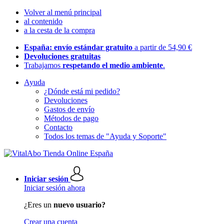
Volver al menú principal
al contenido
a la cesta de la compra
España: envío estándar gratuito
a partir de 54,90 €
Devoluciones gratuitas
Trabajamos
respetando el medio ambiente
.
Ayuda
¿Dónde está mi pedido?
Devoluciones
Gastos de envío
Métodos de pago
Contacto
Todos los temas de "Ayuda y Soporte"
Iniciar sesión
Iniciar sesión ahora
¿Eres un
nuevo usuario?
Crear una cuenta