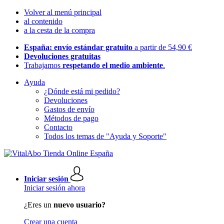
Volver al menú principal
al contenido
a la cesta de la compra
España: envío estándar gratuito
a partir de 54,90 €
Devoluciones gratuitas
Trabajamos
respetando el medio ambiente
.
Ayuda
¿Dónde está mi pedido?
Devoluciones
Gastos de envío
Métodos de pago
Contacto
Todos los temas de "Ayuda y Soporte"
Iniciar sesión
Iniciar sesión ahora
¿Eres un
nuevo usuario?
Crear una cuenta