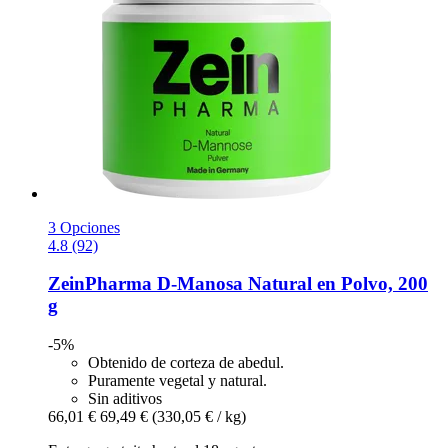
3 Opciones
4.8 (92)
ZeinPharma
D-​Manosa Natural en Polvo, 200
g
-5%
Obtenido de corteza de abedul.
Puramente vegetal y natural.
Sin aditivos
66,01 €
69,49 €
(330,05 € / kg)