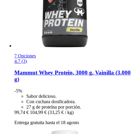
7 Opciones
4.7 (3)
Mammut
Whey Protein, 3000 g, Vainilla (3.000
g)
-5%
Sabor delicioso.
Con cuchara dosificadora.
27 g de proteína por porción.
99,74 €
104,99 €
(33,25 € / kg)
Entrega gratuita hasta el 18 agosto