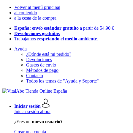
Volver al menú principal
al contenido
a la cesta de la compra
España: envío estándar gratuito
a partir de 54,90 €
Devoluciones gratuitas
Trabajamos
respetando el medio ambiente
.
Ayuda
¿Dónde está mi pedido?
Devoluciones
Gastos de envío
Métodos de pago
Contacto
Todos los temas de "Ayuda y Soporte"
Iniciar sesión
Iniciar sesión ahora
¿Eres un
nuevo usuario?
Crear una cuenta