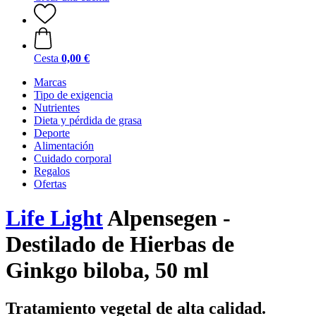
Cesta
0,00 €
Marcas
Tipo de exigencia
Nutrientes
Dieta y pérdida de grasa
Deporte
Alimentación
Cuidado corporal
Regalos
Ofertas
Life Light
Alpensegen -
Destilado de Hierbas de
Ginkgo biloba, 50 ml
Tratamiento vegetal de alta calidad.