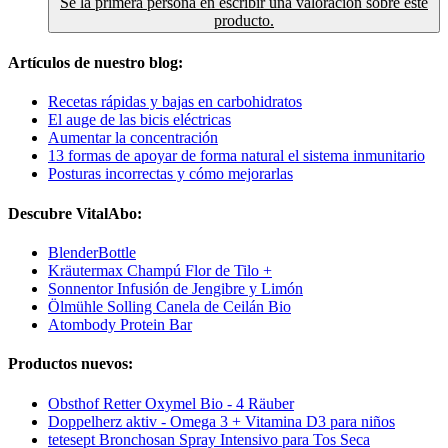
Sé la primera persona en escribir una valoración sobre este
producto.
Artículos de nuestro blog:
Recetas rápidas y bajas en carbohidratos
El auge de las bicis eléctricas
Aumentar la concentración
13 formas de apoyar de forma natural el sistema inmunitario
Posturas incorrectas y cómo mejorarlas
Descubre VitalAbo:
BlenderBottle
Kräutermax Champú Flor de Tilo +
Sonnentor Infusión de Jengibre y Limón
Ölmühle Solling Canela de Ceilán Bio
Atombody Protein Bar
Productos nuevos:
Obsthof Retter Oxymel Bio - 4 Räuber
Doppelherz aktiv - Omega 3 + Vitamina D3 para niños
tetesept Bronchosan Spray Intensivo para Tos Seca