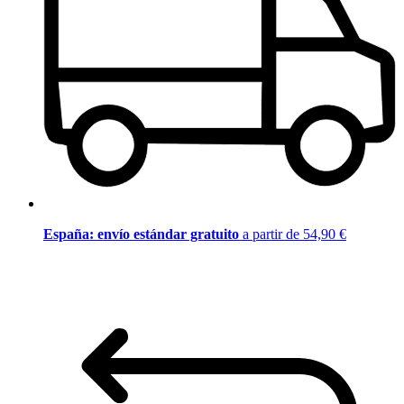
España: envío estándar gratuito
a partir de 54,90 €