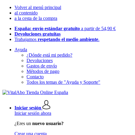
Volver al menú principal
al contenido
a la cesta de la compra
España: envío estándar gratuito
a partir de 54,90 €
Devoluciones gratuitas
Trabajamos
respetando el medio ambiente
.
Ayuda
¿Dónde está mi pedido?
Devoluciones
Gastos de envío
Métodos de pago
Contacto
Todos los temas de "Ayuda y Soporte"
Iniciar sesión
Iniciar sesión ahora
¿Eres un
nuevo usuario?
Crear una cuenta