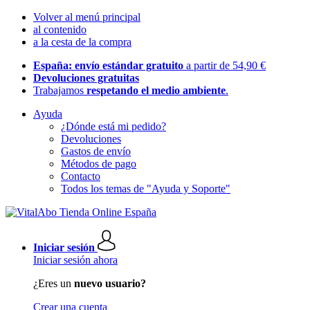
Volver al menú principal
al contenido
a la cesta de la compra
España: envío estándar gratuito
a partir de 54,90 €
Devoluciones gratuitas
Trabajamos
respetando el medio ambiente
.
Ayuda
¿Dónde está mi pedido?
Devoluciones
Gastos de envío
Métodos de pago
Contacto
Todos los temas de "Ayuda y Soporte"
Iniciar sesión
Iniciar sesión ahora
¿Eres un
nuevo usuario?
Crear una cuenta