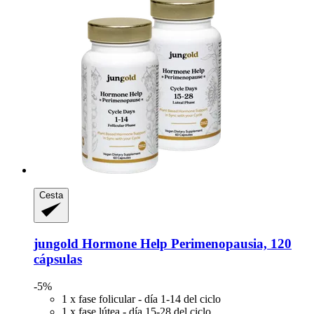
Cesta
jungold
Hormone Help Perimenopausia, 120
cápsulas
-5%
1 x fase folicular - día 1-14 del ciclo
1 x fase lútea - día 15-28 del ciclo