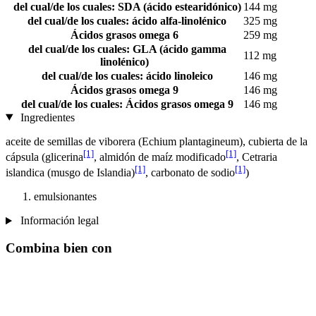
del cual/de los cuales: SDA (ácido estearidónico)
144 mg
del cual/de los cuales: ácido alfa-linolénico
325 mg
Ácidos grasos omega 6
259 mg
del cual/de los cuales: GLA (ácido gamma
112 mg
linolénico)
del cual/de los cuales: ácido linoleico
146 mg
Ácidos grasos omega 9
146 mg
del cual/de los cuales: Ácidos grasos omega 9
146 mg
Ingredientes
aceite de semillas de viborera (Echium plantagineum), cubierta de la
[1]
[1]
cápsula (glicerina
, almidón de maíz modificado
, Cetraria
[1]
[1]
islandica (musgo de Islandia)
, carbonato de sodio
)
emulsionantes
Información legal
Combina bien con