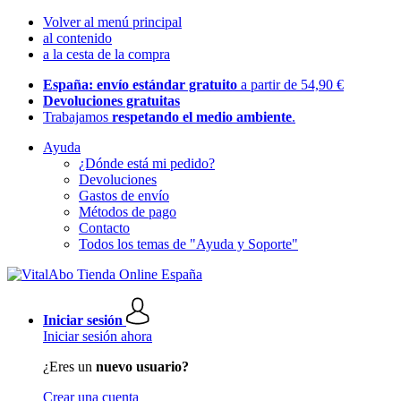
Volver al menú principal
al contenido
a la cesta de la compra
España: envío estándar gratuito
a partir de 54,90 €
Devoluciones gratuitas
Trabajamos
respetando el medio ambiente
.
Ayuda
¿Dónde está mi pedido?
Devoluciones
Gastos de envío
Métodos de pago
Contacto
Todos los temas de "Ayuda y Soporte"
Iniciar sesión
Iniciar sesión ahora
¿Eres un
nuevo usuario?
Crear una cuenta