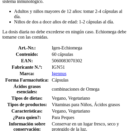
sistema inmunológico.
Adultos y niños mayores de 12 años: tomar 2-4 cápsulas al
día.
Niños de dos a doce años de edad: 1-2 cápsulas al día.
La dosis diaria no debe excederse en ningún caso. Echiomega debe
tomarse con las comidas.
Art.-Nr.:
Igen-Echiomega
Contenido:
60 cápsulas
EAN:
5060083070302
Fabricante N.º:
IGN51
Marca:
Igennus
Forma Farmacéutica:
Cápsulas
Ácidos grasos
combinaciones de Omega
esenciales:
Tipos de dietas:
Vegano, Vegetariano
Tipos de productos:
Vitaminas para Niños, Ácidos grasos
Características:
Vegano, Vegetariano
¿Para quien?:
Para Peques
Información sobre
Conservar en un lugar fresco, seco y
conservación:
protegido de la luz.