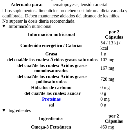
Adecuado para:
hematopoyesis, tensión arterial
i
Los suplementos alimenticios no deben sustituir una dieta variada y
equilibrada. Deben mantenerse alejados del alcance de los niños.
No superar la dosis diaria recomendada.
Información nutricional
por 2
Información nutricional
Cápsulas
54 / 13 kj /
Contenido energético / Calorías
kcal
Grasa
1 g
del cual/de los cuales: Ácidos grasos saturados
102 mg
del cual/de los cuales: Ácidos grasos
167 mg
monoinsaturados
del cual/de los cuales: Ácidos grasos
728 mg
poliinsaturados
Hidratos de carbono
0 mg
del cual/de los cuales: azúcar
0 g
Proteínas
0 mg
sal
0 g
Ingredientes
por 2
Ingredientes
Cápsulas
Omega-3 Fettsäuren
469 mg