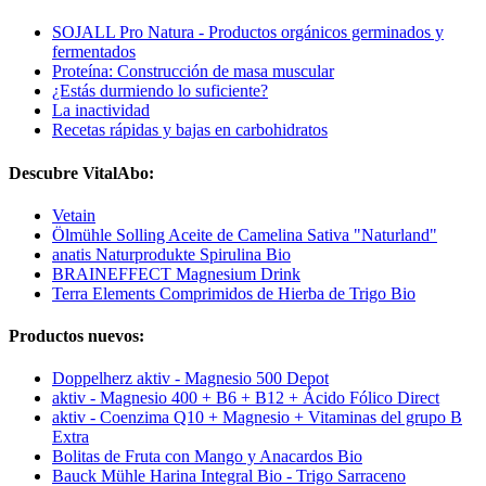
SOJALL Pro Natura - Productos orgánicos germinados y
fermentados
Proteína: Construcción de masa muscular
¿Estás durmiendo lo suficiente?
La inactividad
Recetas rápidas y bajas en carbohidratos
Descubre VitalAbo:
Vetain
Ölmühle Solling Aceite de Camelina Sativa "Naturland"
anatis Naturprodukte Spirulina Bio
BRAINEFFECT Magnesium Drink
Terra Elements Comprimidos de Hierba de Trigo Bio
Productos nuevos:
Doppelherz aktiv - Magnesio 500 Depot
aktiv - Magnesio 400 + B6 + B12 + Ácido Fólico Direct
aktiv - Coenzima Q10 + Magnesio + Vitaminas del grupo B
Extra
Bolitas de Fruta con Mango y Anacardos Bio
Bauck Mühle Harina Integral Bio - Trigo Sarraceno